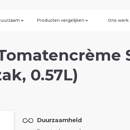
uurzaam
Producten vergelijken
Ons werk
Tomatencrème 
zak, 0.57L)
Duurzaamheid