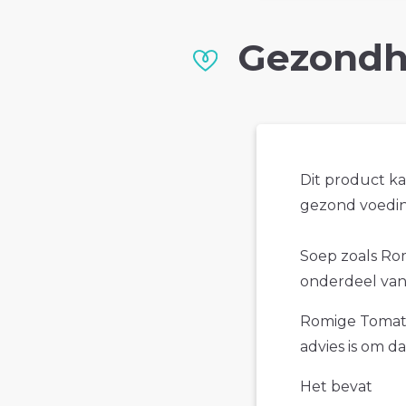
Gezondh
Dit product k
gezond voedin
Soep zoals Ro
onderdeel van
Romige Tomate
advies is om d
Het bevat