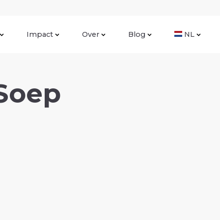
Impact
Over
Blog
NL
Soep