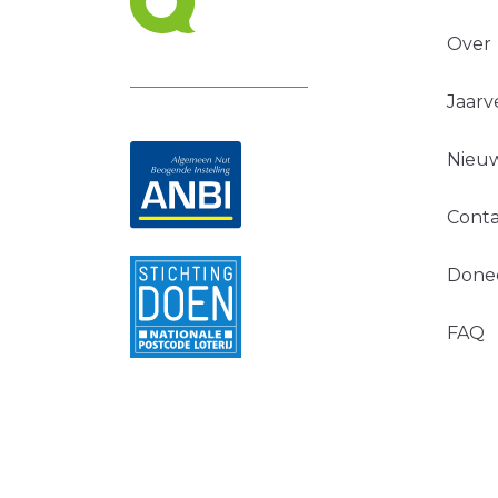
Over
Jaarv
Nieuw
Conta
Done
FAQ