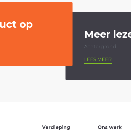
uct op
Meer lez
Achtergrond
LEES MEER
Verdieping
Ons werk