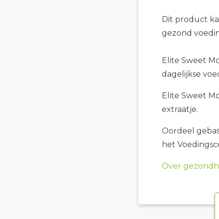
Dit product k
gezond voedin
Elite Sweet Mo
dagelijkse voe
Elite Sweet Mo
extraatje.
Oordeel gebase
het Voedings
Over gezondhe