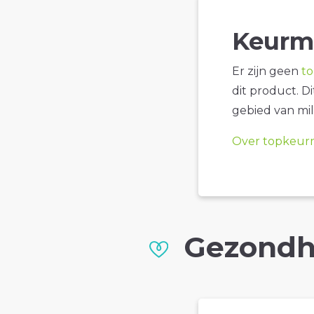
Keurm
Er zijn geen
t
dit product. D
gebied van mil
Over topkeur
Gezondh