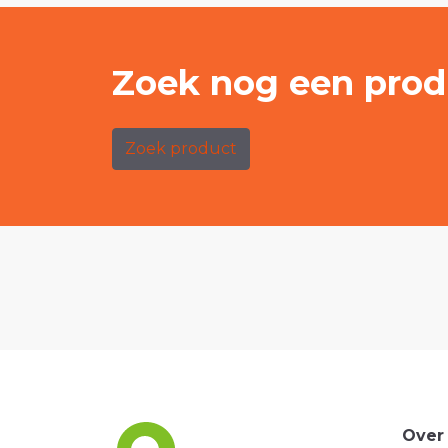
Zoek nog een prod
Zoek product
Over