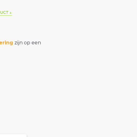
DUCT
ering
zijn op een