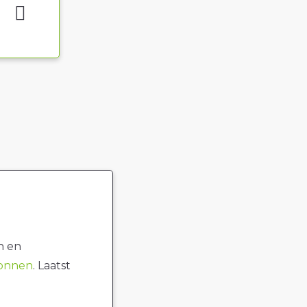
n en
ronnen
. Laatst