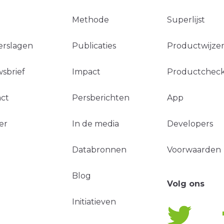
Methode
Superlijst
erslagen
Publicaties
Productwijzer
sbrief
Impact
Productchec
ct
Persberichten
App
er
In de media
Developers
Databronnen
Voorwaarden
Blog
Volg ons
Initiatieven