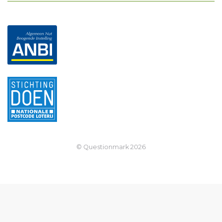
© Questionmark
2026