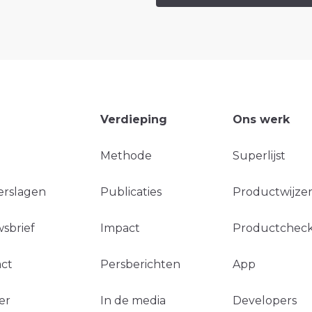
Verdieping
Ons werk
Methode
Superlijst
erslagen
Publicaties
Productwijzer
sbrief
Impact
Productchec
ct
Persberichten
App
er
In de media
Developers