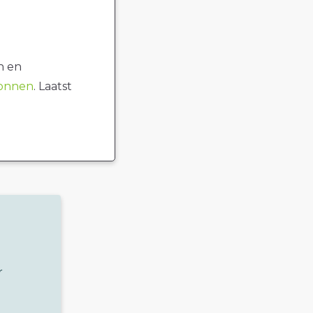
n en
ronnen
. Laatst
r