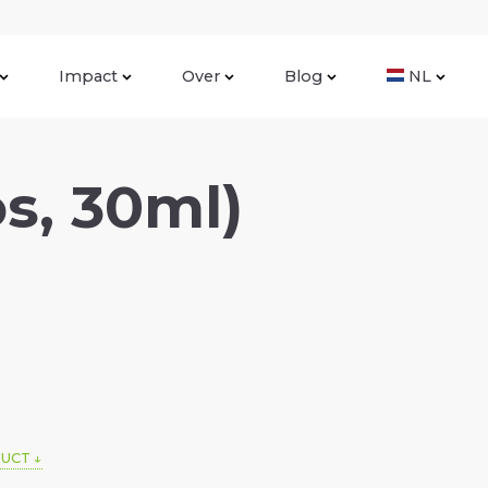
Impact
Over
Blog
NL
s, 30ml)
DUCT