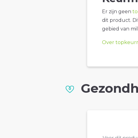
Er zijn geen
t
dit product. D
gebied van mil
Over topkeur
Gezondh
Voor dit prod