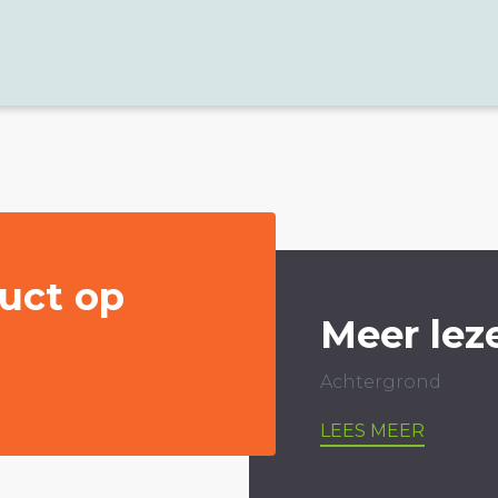
uct op
Meer lez
Achtergrond
LEES MEER