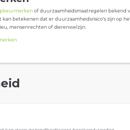
opkeurmerken
of duurzaamheidsmaatregelen bekend 
it kan betekenen dat er duurzaamheidsrisico's zijn op he
ieu, mensenrechten of dierenwelzijn.
merken
eid
uct kan geen gezondheidsscore berekend worden.