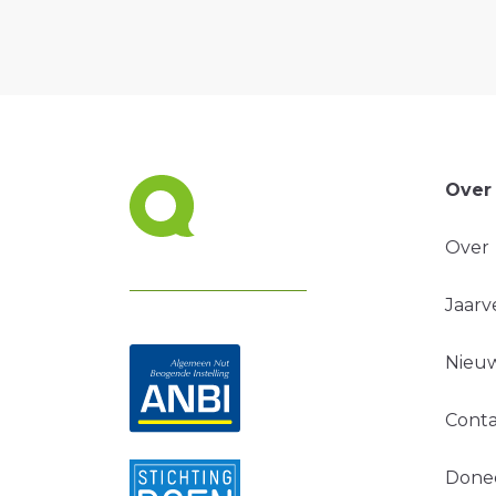
Over
Over
Jaarv
Nieuw
Conta
Done