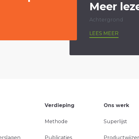
Meer lez
Achtergrond
LEES MEER
Verdieping
Ons werk
Methode
Superlijst
erslagen
Publicaties
Productwijzer