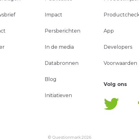
sbrief
Impact
Productchec
ct
Persberichten
App
er
In de media
Developers
Databronnen
Voorwaarden
Blog
Volg ons
Initiatieven
© Questionmark
2026