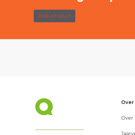
Zoek product
Over
Over
Jaarv