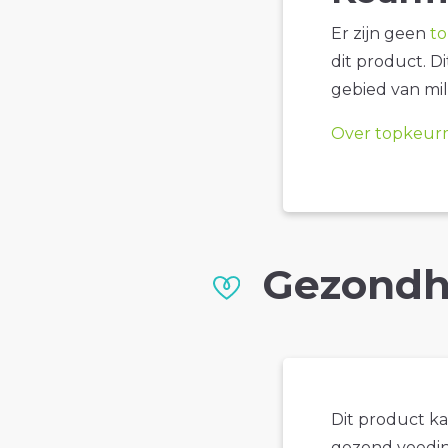
Er zijn geen
t
dit product. D
gebied van mil
Over topkeur
Gezondh
Dit product k
gezond voedin