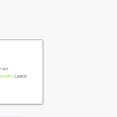
n en
ronnen
. Laatst