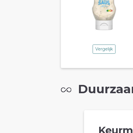
Vergelijk
Duurzaa
Keurm