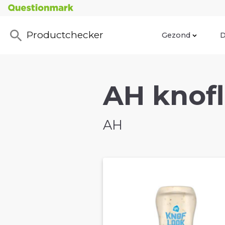
Productchecker
Gezond
D
AH knofl
AH