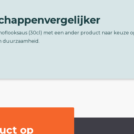
chappenvergelijker
knoflooksaus (30cl) met een ander product naar keuze o
n duurzaamheid.
uct op