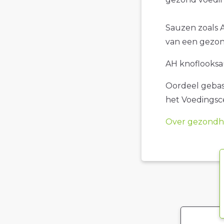
Sauzen zoals A
van een gezon
AH knoflooksau
Oordeel gebase
het Voedings
Over gezondhe