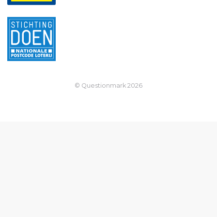
© Questionmark
2026