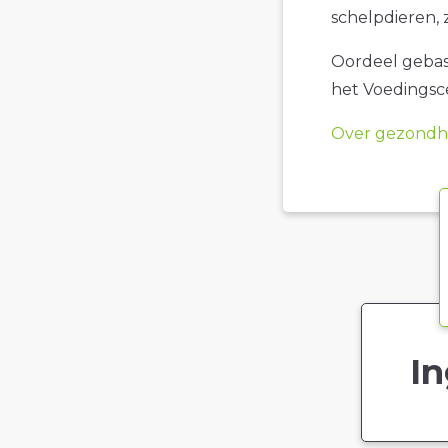
schelpdieren, 
Oordeel gebase
het Voedings
Over gezondhe
In