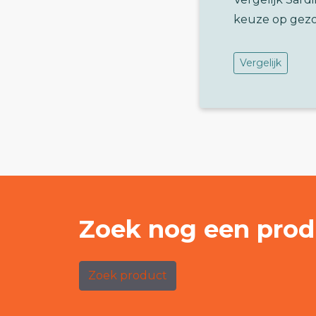
keuze op gez
Vergelijk
Zoek nog een prod
Zoek product