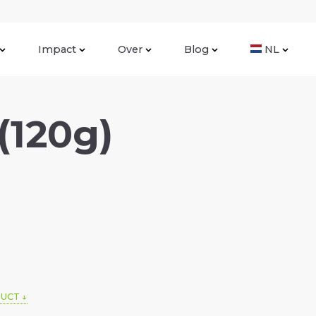
Impact
Over
Blog
NL
(120g)
DUCT