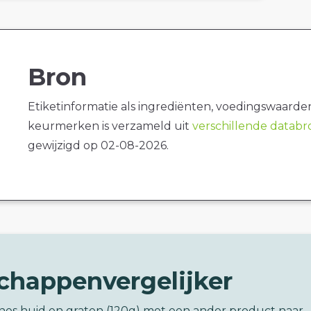
Bron
Etiketinformatie als ingrediënten, voedingswaarde
keurmerken is verzameld uit
verschillende datab
gewijzigd op 02-08-2026.
chappenvergelijker
ines huid en graten (120g) met een ander product naar