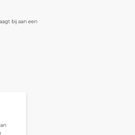
raagt bij aan een
van
t