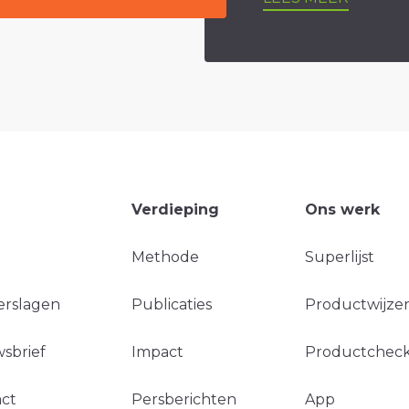
Verdieping
Ons werk
Methode
Superlijst
erslagen
Publicaties
Productwijzer
sbrief
Impact
Productchec
ct
Persberichten
App