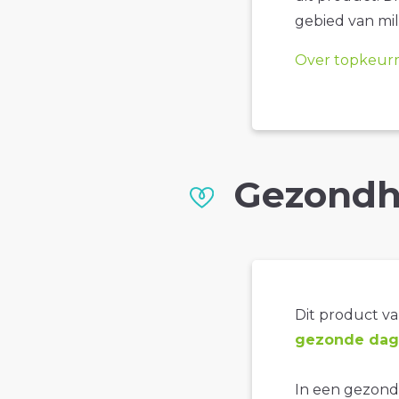
gebied van mil
Over topkeur
Gezondh
Dit product val
gezonde dage
In een gezonde