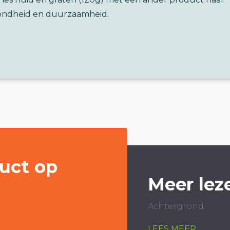
ondheid en duurzaamheid.
uct op
Meer lez
Achtergrond
LEES MEER