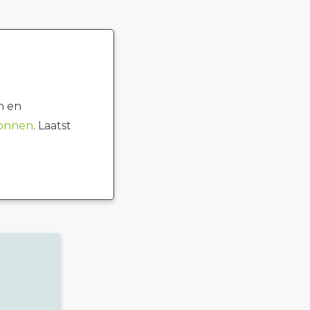
n en
ronnen
. Laatst