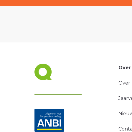
Over
Over
Jaarv
Nieuw
Conta