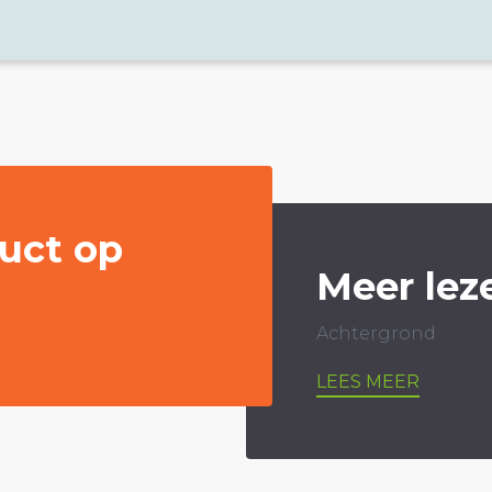
uct op
Meer lez
Achtergrond
LEES MEER