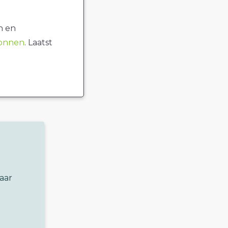
n en
ronnen
. Laatst
aar