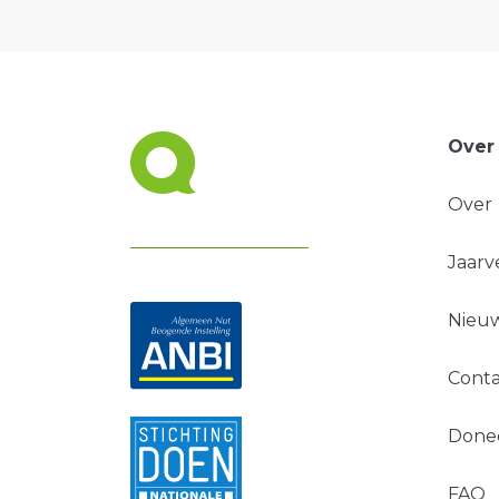
Over
Over
Jaarv
Nieuw
Conta
Done
FAQ