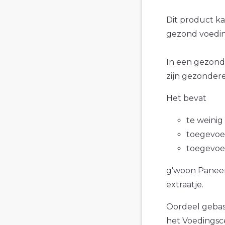
Dit product k
gezond voedin
In een gezond
zijn gezonder
Het bevat
te weinig
toegevoe
toegevoe
g'woon Paneerm
extraatje.
Oordeel gebase
het Voedings