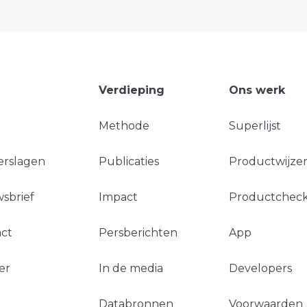
Verdieping
Ons werk
Methode
Superlijst
erslagen
Publicaties
Productwijzer
sbrief
Impact
Productchec
ct
Persberichten
App
er
In de media
Developers
Databronnen
Voorwaarden