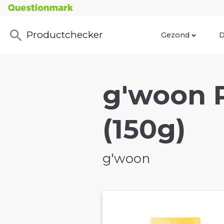
Productchecker
Gezond
D
g'woon 
(150g)
g'woon