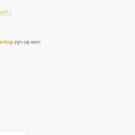
DUCT
ering
zijn op een