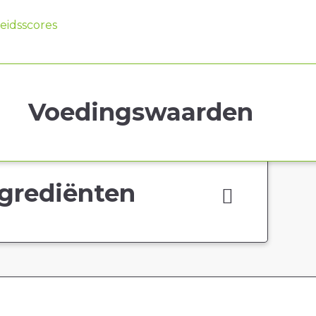
idsscores
Voedingswaarden
grediënten