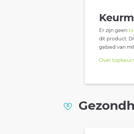
Keurm
Er zijn geen
t
dit product. D
gebied van mil
Over topkeur
Gezondh