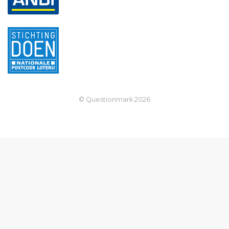
© Questionmark
2026