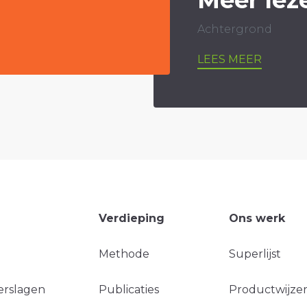
Achtergrond
LEES MEER
Verdieping
Ons werk
Methode
Superlijst
erslagen
Publicaties
Productwijzer