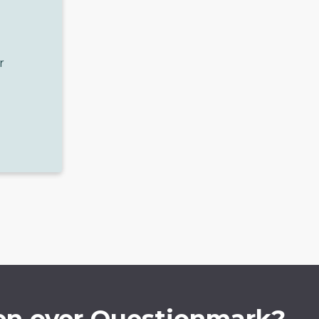
r
en over Questionmark?