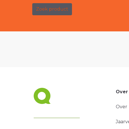
Zoek product
Over
Over
Jaarv