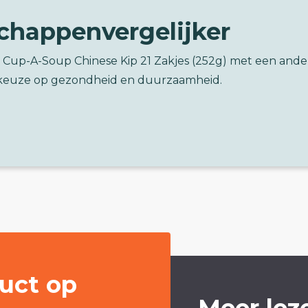
chappenvergelijker
x Cup-A-Soup Chinese Kip 21 Zakjes (252g) met een ande
keuze op gezondheid en duurzaamheid.
uct op
Meer lez