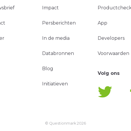
sbrief
Impact
Productchec
ct
Persberichten
App
er
In de media
Developers
Databronnen
Voorwaarden
Blog
Volg ons
Initiatieven
© Questionmark
2026