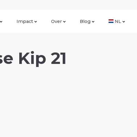
Impact
Over
Blog
NL
e Kip 21