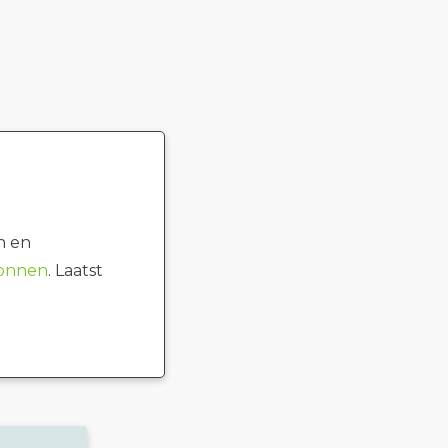
n en
ronnen
. Laatst