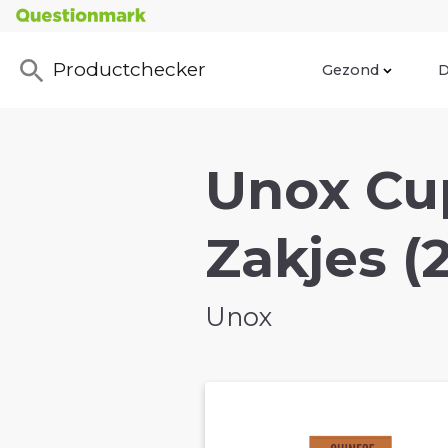
Productchecker
Gezond
D
Unox Cup
Zakjes (
Unox