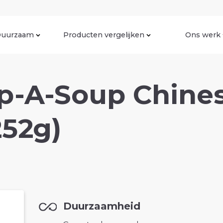
uurzaam
Producten vergelijken
Ons werk
-A-Soup Chines
252g)
Duurzaamheid