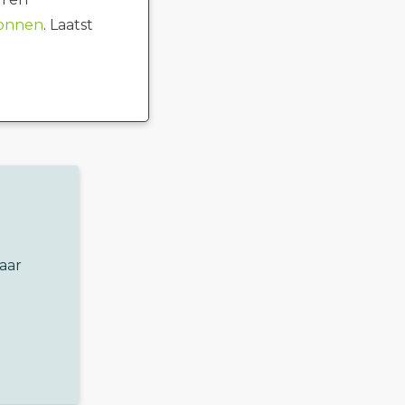
ronnen
. Laatst
aar