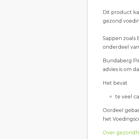
Dit product k
gezond voedin
Sappen zoals B
onderdeel van 
Bundaberg Pink
advies is om d
Het bevat
te veel c
Oordeel gebase
het Voedings
Over gezondhe