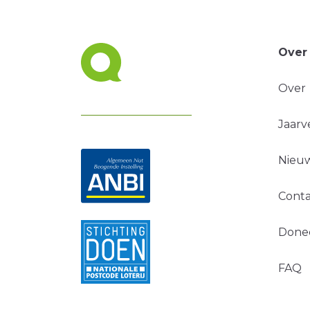
Over
Over
Jaarv
Nieuw
Conta
Done
FAQ