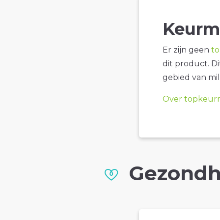
Keurm
Er zijn geen
t
dit product. D
gebied van mil
Over topkeur
Gezondh