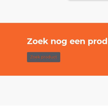
Zoek nog een prod
Zoek product