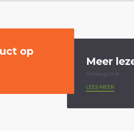
uct op
Meer lez
Achtergrond
LEES MEER