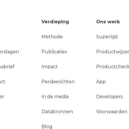
Verdieping
Ons werk
Methode
Superlijst
erslagen
Publicaties
Productwijzer
sbrief
Impact
Productchec
ct
Persberichten
App
er
In de media
Developers
Databronnen
Voorwaarden
Blog