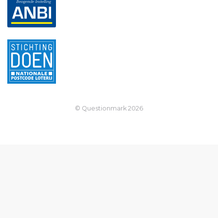
© Questionmark
2026