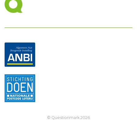
© Questionmark
2026