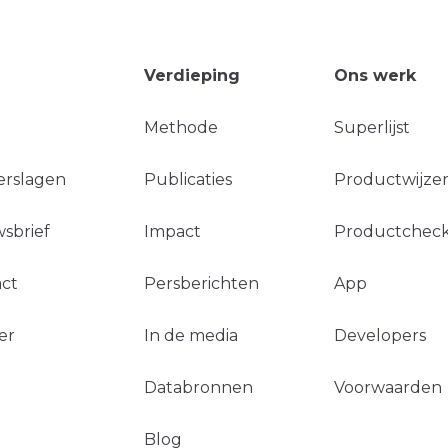
Verdieping
Ons werk
Methode
Superlijst
erslagen
Publicaties
Productwijzer
sbrief
Impact
Productchec
ct
Persberichten
App
er
In de media
Developers
Databronnen
Voorwaarden
Blog