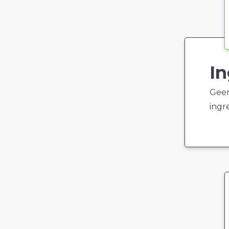
In
Geen
ingr