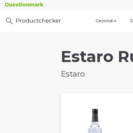
Productchecker
Gezond
D
Estaro R
Estaro