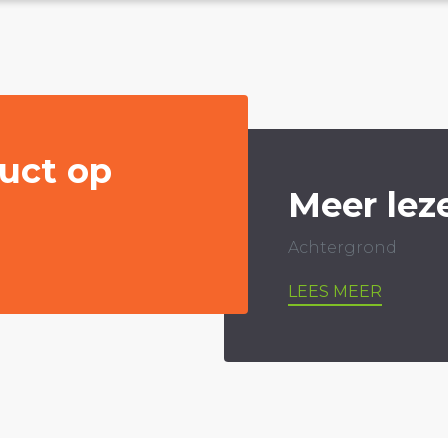
uct op
Meer lez
Achtergrond
LEES MEER