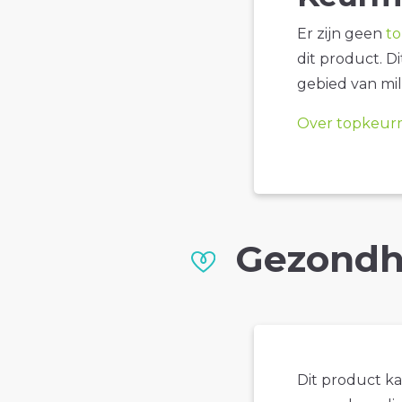
Er zijn geen
t
dit product. D
gebied van mil
Over topkeur
Gezondh
Dit product k