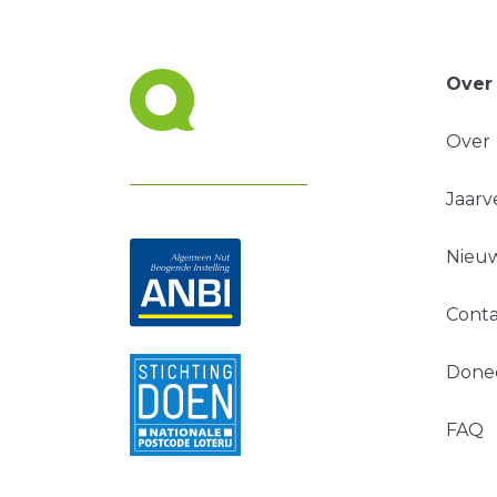
Over
Over
Jaarv
Nieuw
Conta
Done
FAQ