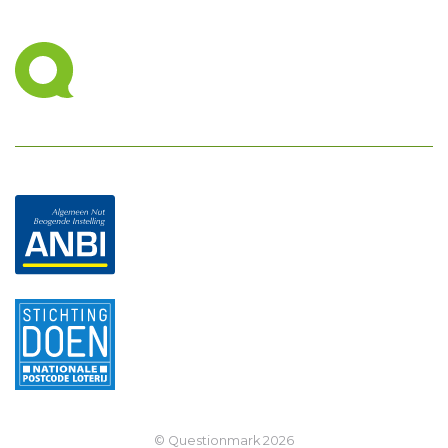
© Questionmark
2026