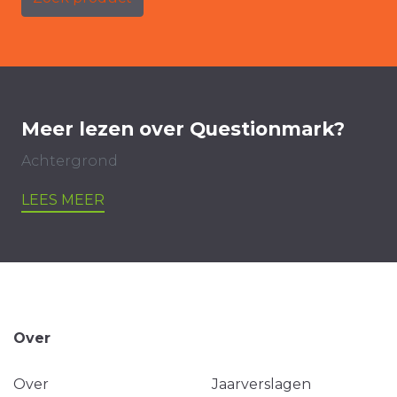
Meer lezen over Questionmark?
Achtergrond
LEES MEER
Over
Over
Jaarverslagen