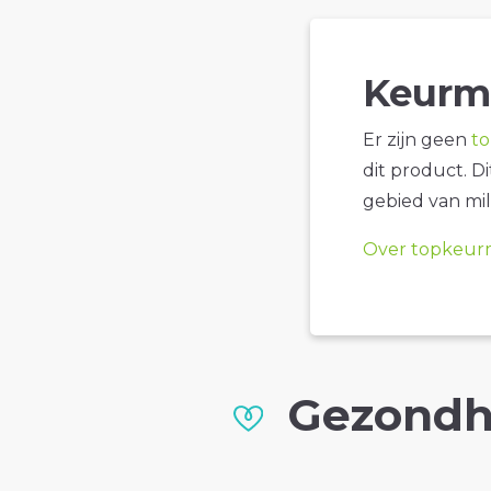
Keurm
Er zijn geen
t
dit product. D
gebied van mil
Over topkeur
Gezondh