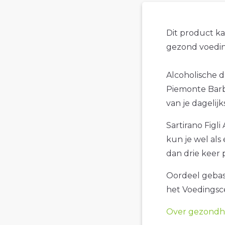
Dit product k
gezond voedin
Alcoholische d
Piemonte Barbe
van je dagelij
Sartirano Figl
kun je wel als 
dan drie keer 
Oordeel gebase
het Voedings
Over gezondhe