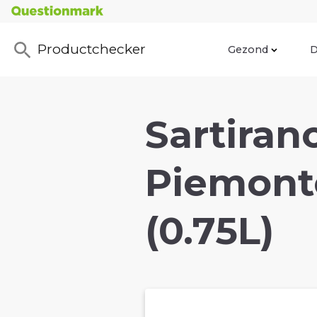
Productchecker
Gezond
D
Sartiran
Piemonte
(0.75L)