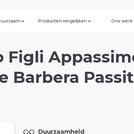
uurzaam
Producten vergelijken
Ons werk
o Figli Appassi
 Barbera Passit
Duurzaamheid