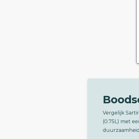
Boods
Vergelijk Sart
(0.75L) met e
duurzaamheid