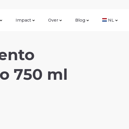
Impact
Over
Blog
NL
mento
o 750 ml