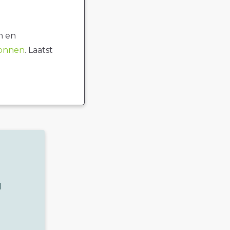
n en
ronnen
. Laatst
l