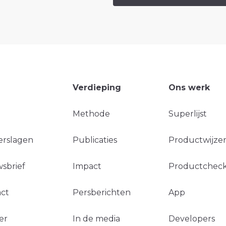
Verdieping
Ons werk
Methode
Superlijst
erslagen
Publicaties
Productwijzer
sbrief
Impact
Productchec
ct
Persberichten
App
er
In de media
Developers