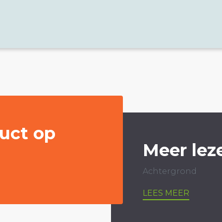
uct op
Meer lez
Achtergrond
LEES MEER