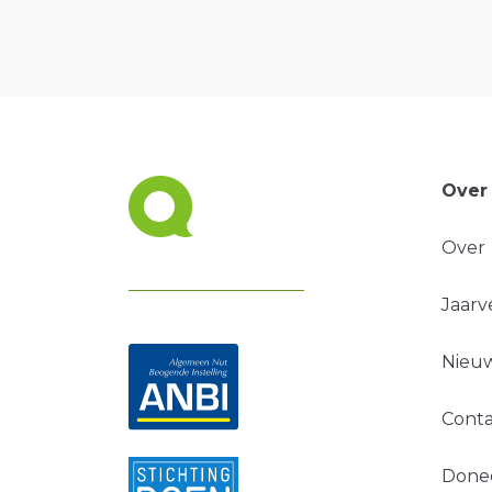
Over
Over
Jaarv
Nieuw
Conta
Done