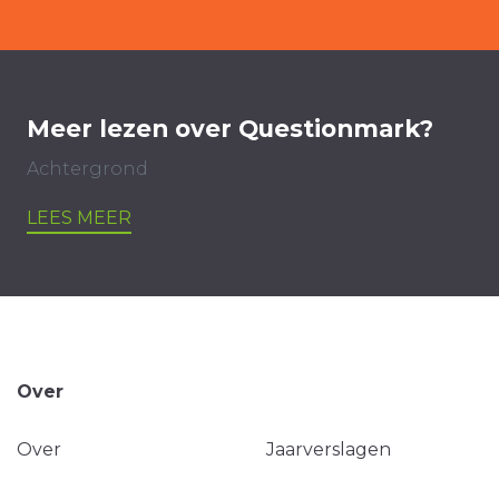
Meer lezen over Questionmark?
Achtergrond
LEES MEER
Over
Over
Jaarverslagen