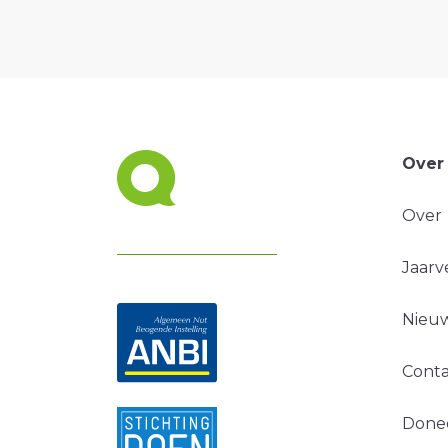
Over
Over
Jaarv
Nieuw
Conta
Done