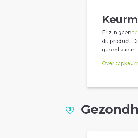
Keurm
Er zijn geen
t
dit product. D
gebied van mil
Over topkeur
Gezondh