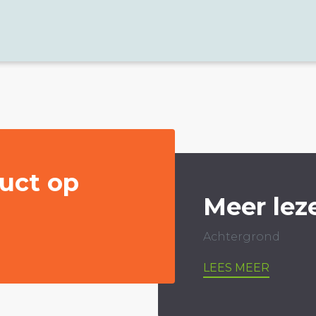
uct op
Meer lez
Achtergrond
LEES MEER