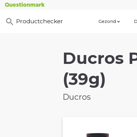
Productchecker
Gezond
D
Ducros P
(39g)
Ducros