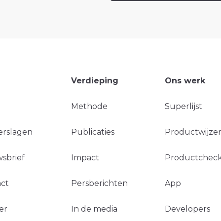
Verdieping
Ons werk
Methode
Superlijst
erslagen
Publicaties
Productwijzer
sbrief
Impact
Productchec
ct
Persberichten
App
er
In de media
Developers