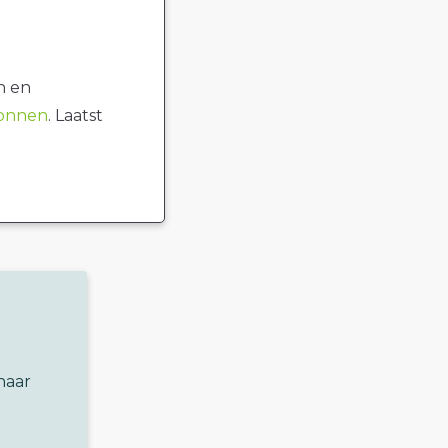
n en
ronnen
. Laatst
naar