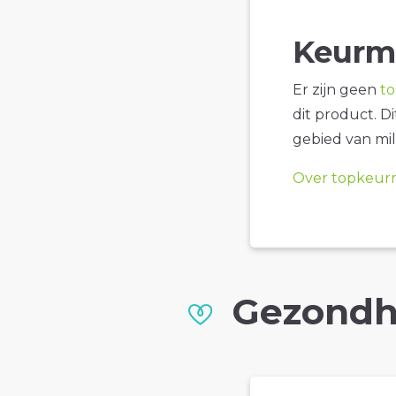
Keurm
Er zijn geen
t
dit product. D
gebied van mil
Over topkeur
Gezondh