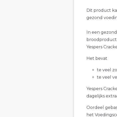
Dit product k
gezond voedin
In een gezond
broodproducte
Yespers Cracker
Het bevat
te veel z
te veel v
Yespers Cracke
dagelijks extra
Oordeel gebase
het Voedings