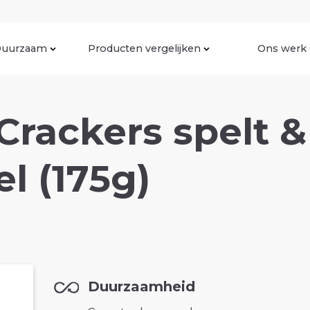
uurzaam
Producten vergelijken
Ons werk
Crackers spelt &
el (175g)
Duurzaamheid