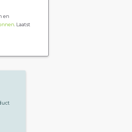
n en
ronnen
. Laatst
oduct