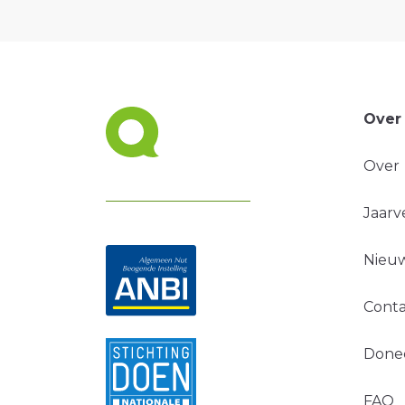
Over
Over
Jaarv
Nieuw
Conta
Done
FAQ