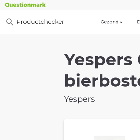
Productchecker
Gezond
D
Yespers 
bierbost
Yespers