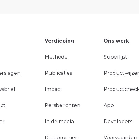
Verdieping
Ons werk
Methode
Superlijst
erslagen
Publicaties
Productwijzer
sbrief
Impact
Productchec
ct
Persberichten
App
er
In de media
Developers
Databronnen
Voorwaarden