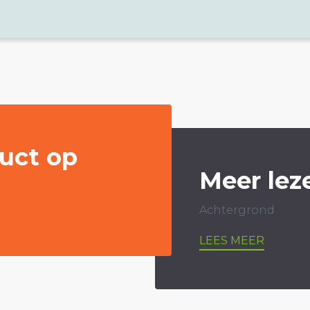
uct op
Meer lez
Achtergrond
LEES MEER