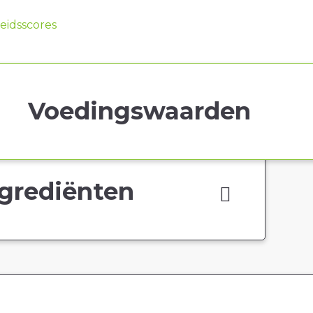
idsscores
Voedingswaarden
grediënten