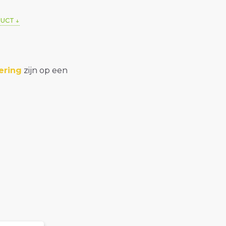
DUCT
ering
zijn op een