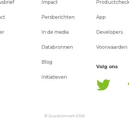
sbrief
Impact
Productchec
ct
Persberichten
App
er
In de media
Developers
Databronnen
Voorwaarden
Blog
Volg ons
Initiatieven
© Questionmark
2026