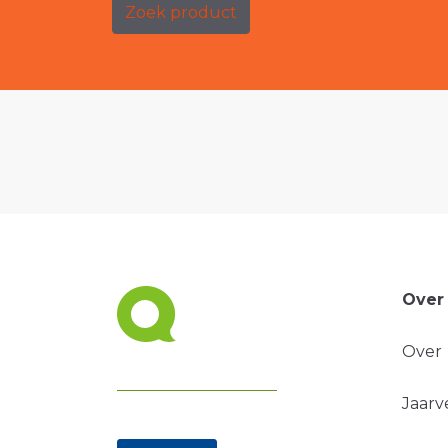
Zoek product
Over
Over
Jaarv