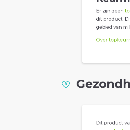
Er zijn geen
t
dit product. D
gebied van mil
Over topkeur
Gezondh
Dit product val