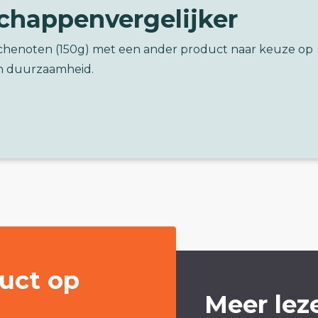
chappenvergelijker
tachenoten (150g) met een ander product naar keuze op
n duurzaamheid.
uct op
Meer lez