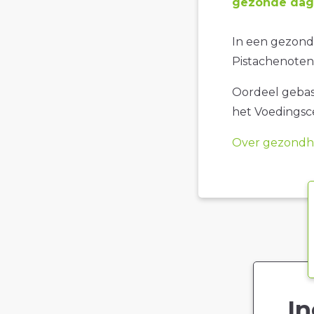
gezonde dage
In een gezonde
Pistachenoten
Oordeel gebase
het Voedings
Over gezondhe
In