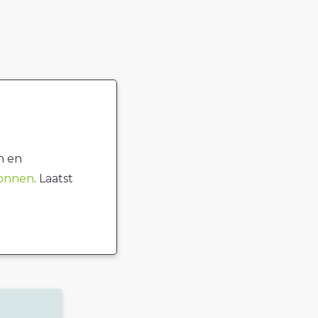
n en
ronnen
. Laatst