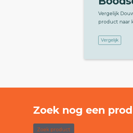
Boods
Vergelijk Douw
product naar 
Vergelijk
Zoek nog een prod
Zoek product