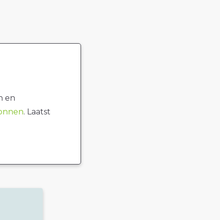
n en
ronnen
. Laatst