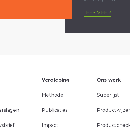
LEES MEER
Verdieping
Ons werk
Methode
Superlijst
erslagen
Publicaties
Productwijzer
sbrief
Impact
Productchec