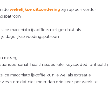
an de
wekelijkse uitzondering
zijn op een verder
gspatroon.
ce macchiato ijskoffie is niet geschikt als
je dagelijkse voedingspatroon.
n missing:
ations.personal_health.issues.rule_keys.added_unhealth
Ice macchiato ijskoffie kun je wel als extraatje
dvies is om dat niet meer dan drie keer per week te