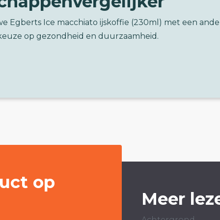
chappenvergelijker
e Egberts Ice macchiato ijskoffie (230ml) met een ande
keuze op gezondheid en duurzaamheid.
uct op
Meer lez
Achtergrond