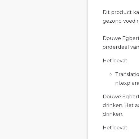
Dit product k
gezond voedin
Douwe Egberts I
onderdeel van 
Het bevat
Translatio
nl.explan
Douwe Egberts 
drinken. Het a
drinken.
Het bevat