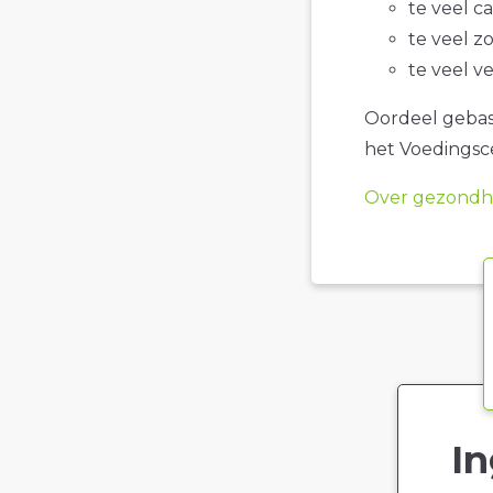
te veel c
te veel z
te veel v
Oordeel gebase
het Voedings
Over gezondhe
In