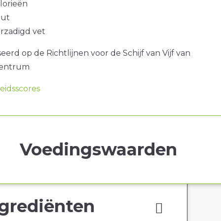
alorieën
out
erzadigd vet
erd op de Richtlijnen voor de Schijf van Vijf van
centrum
idsscores
Voedingswaarden
grediënten