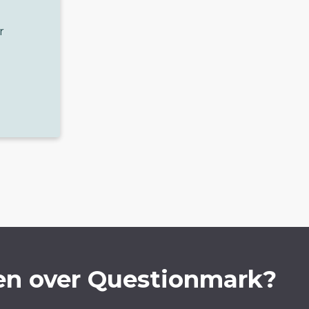
r
en over Questionmark?