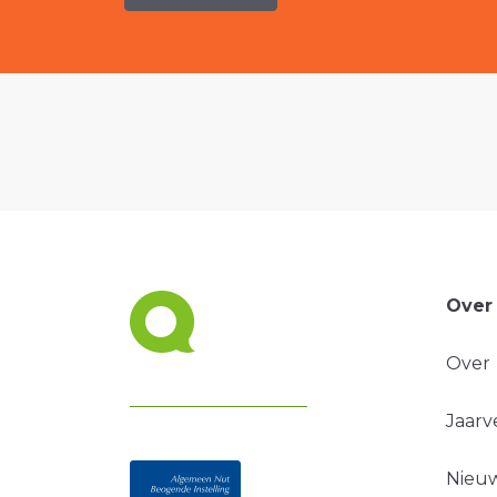
Over
Over
Jaarv
Nieuw