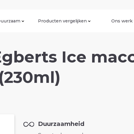
uurzaam
Producten vergelijken
Ons werk
gberts Ice macc
 (230ml)
Duurzaamheid