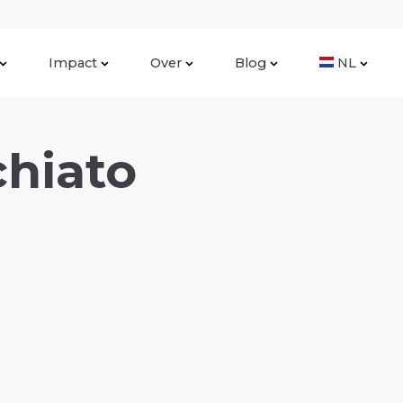
Impact
Over
Blog
NL
hiato