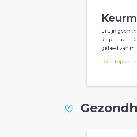
Keurm
Er zijn geen
t
dit product. D
gebied van mil
Over topkeur
Gezondh