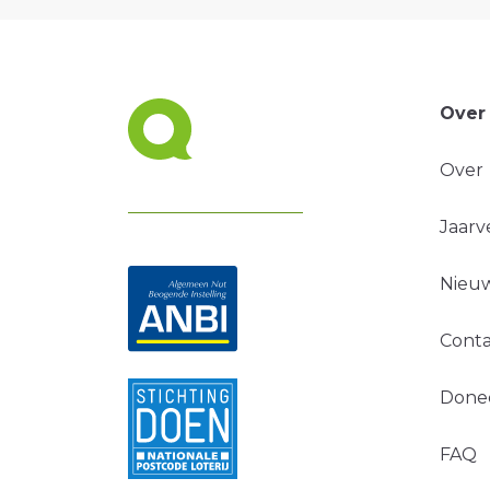
Over
Over
Jaarv
Nieuw
Conta
Done
FAQ