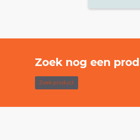
Zoek nog een prod
Zoek product