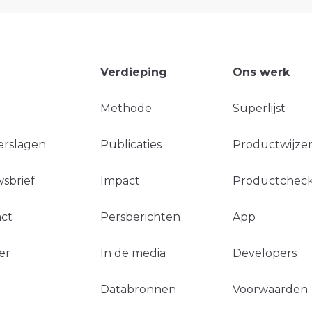
Verdieping
Ons werk
Methode
Superlijst
erslagen
Publicaties
Productwijzer
sbrief
Impact
Productchec
ct
Persberichten
App
er
In de media
Developers
Databronnen
Voorwaarden