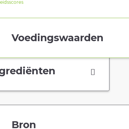
idsscores
Voedingswaarden
grediënten
Bron