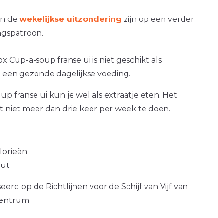
an de
wekelijkse uitzondering
zijn op een verder
gspatroon.
x Cup-a-soup franse ui is niet geschikt als
 een gezonde dagelijkse voeding.
p franse ui kun je wel als extraatje eten. Het
at niet meer dan drie keer per week te doen.
alorieën
out
erd op de Richtlijnen voor de Schijf van Vijf van
centrum