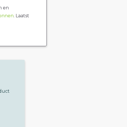
n en
ronnen
. Laatst
oduct