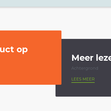
uct op
Meer lez
Achtergrond
LEES MEER