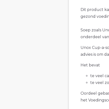
Dit product k
gezond voedin
Soep zoals Uno
onderdeel van
Unox Cup-a-sou
advies is om d
Het bevat
te veel c
te veel z
Oordeel gebase
het Voedings