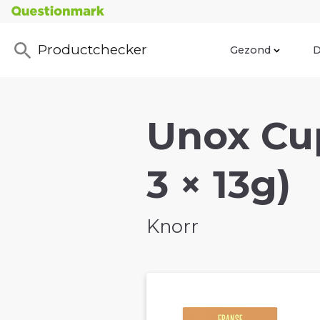
Productchecker
Gezond
D
Unox Cup
3 × 13g)
Knorr