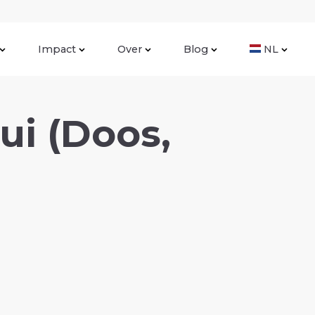
Impact
Over
Blog
NL
ui (Doos,