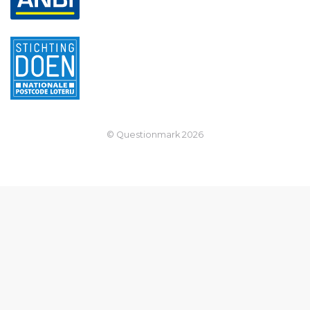
© Questionmark
2026