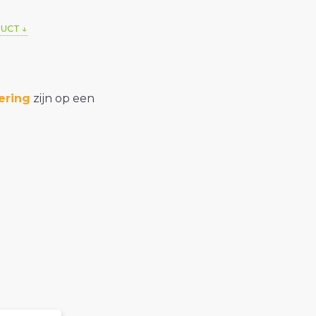
DUCT
ering
zijn op een