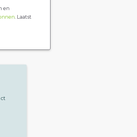
n en
ronnen
. Laatst
uct