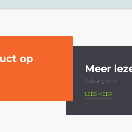
uct op
Meer lez
Achtergrond
LEES MEER