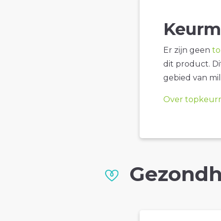
Keurm
Er zijn geen
t
dit product. D
gebied van mil
Over topkeur
Gezondh