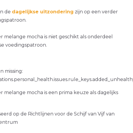
an de
dagelijkse uitzondering
zijn op een verder
gspatroon.
r melange mocha is niet geschikt als onderdeel
kse voedingspatroon.
n missing:
ations.personal_health.issues.rule_keys.added_unhealth
r melange mocha is een prima keuze als dagelijks
erd op de Richtlijnen voor de Schijf van Vijf van
centrum