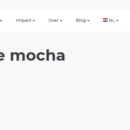
Impact
Over
Blog
NL
e mocha