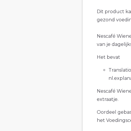
Dit product k
gezond voedin
Nescafé Wiene
van je dagelij
Het bevat
Translatio
nl.explan
Nescafé Wiene
extraatje.
Oordeel gebase
het Voedings