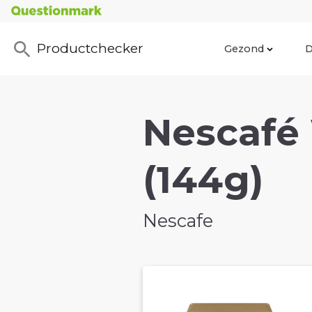
Productchecker
Gezond
D
Nescafé
(144g)
Nescafe