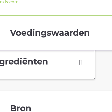
idsscores
Voedingswaarden
grediënten
Bron