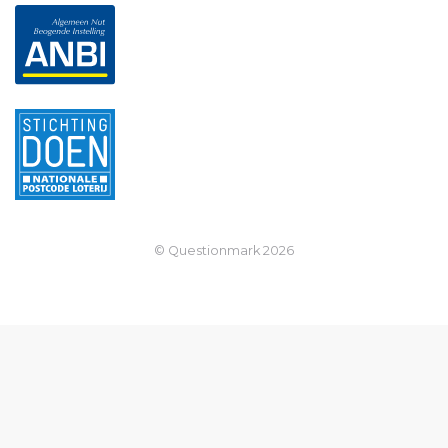
© Questionmark
2026