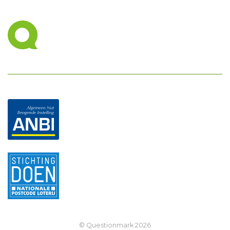
© Questionmark
2026