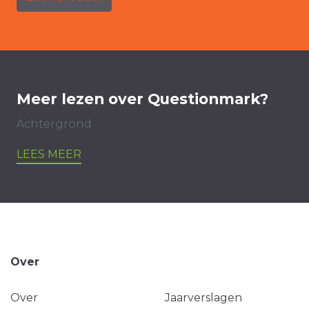
Meer lezen over Questionmark?
Achtergrond
LEES MEER
Over
Over
Jaarverslagen