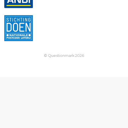
© Questionmark
2026