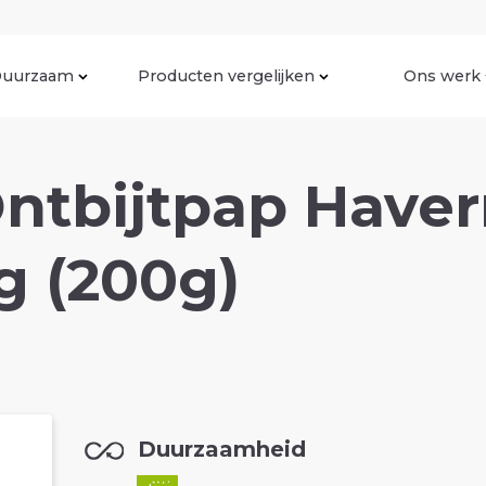
uurzaam
Producten vergelijken
Ons werk
Ontbijtpap Have
g (200g)
Duurzaamheid