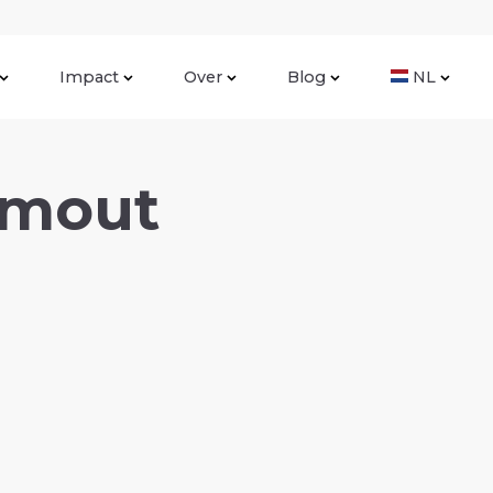
Impact
Over
Blog
NL
rmout