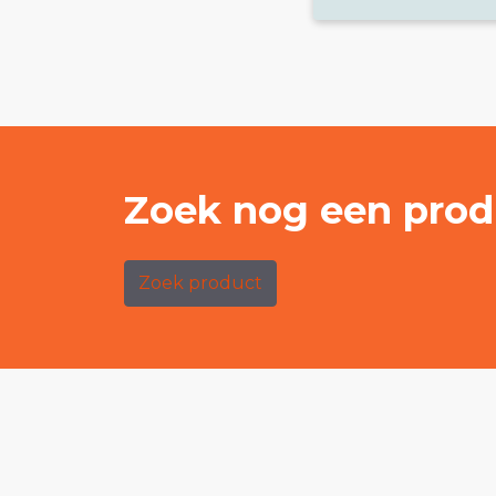
Zoek nog een prod
Zoek product