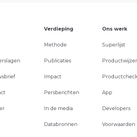
Verdieping
Ons werk
Methode
Superlijst
erslagen
Publicaties
Productwijzer
sbrief
Impact
Productchec
ct
Persberichten
App
er
In de media
Developers
Databronnen
Voorwaarden