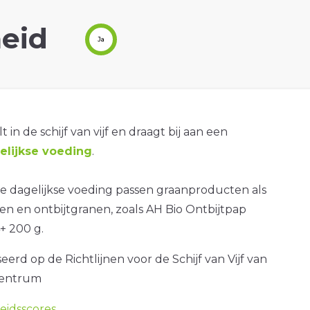
eid
Ja
t in de schijf van vijf en draagt bij aan een
lijkse voeding
.
e dagelijkse voeding passen graanproducten als
n en ontbijtgranen, zoals AH Bio Ontbijtpap
 200 g.
erd op de Richtlijnen voor de Schijf van Vijf van
centrum
idsscores