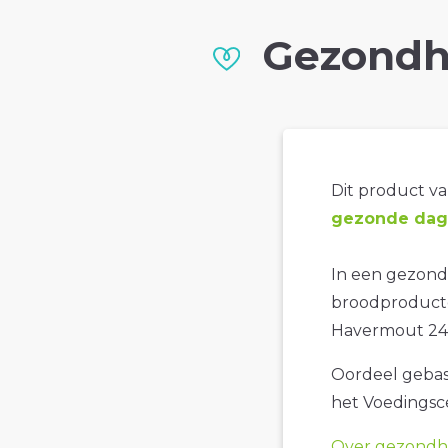
Gezondh
Dit product val
gezonde dage
In een gezond
broodproducte
Havermout 24+
Oordeel gebase
het Voedings
Over gezondhe