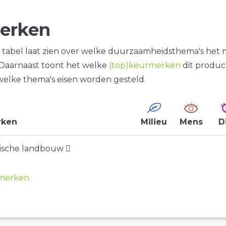
erken
tabel laat zien over welke duurzaamheidsthema's het
. Daarnaast toont het welke
(top)keurmerken
dit produc
welke thema's eisen worden gesteld.
rken
Milieu
Mens
D
gische landbouw
merken