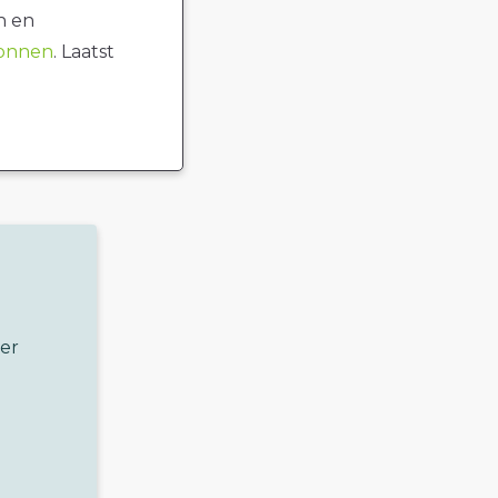
n en
ronnen
. Laatst
er