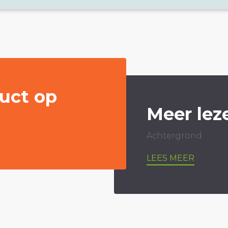
uct op
Meer lez
Achtergrond
LEES MEER