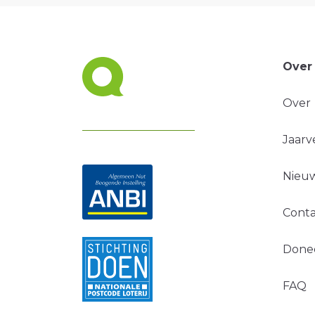
Over
Over
Jaarv
Nieuw
Conta
Done
FAQ