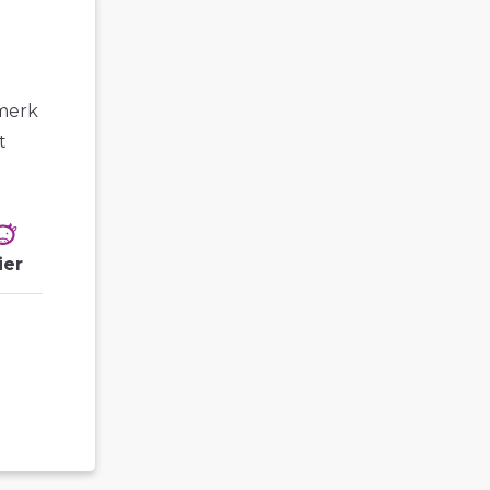
 merk
t
ier