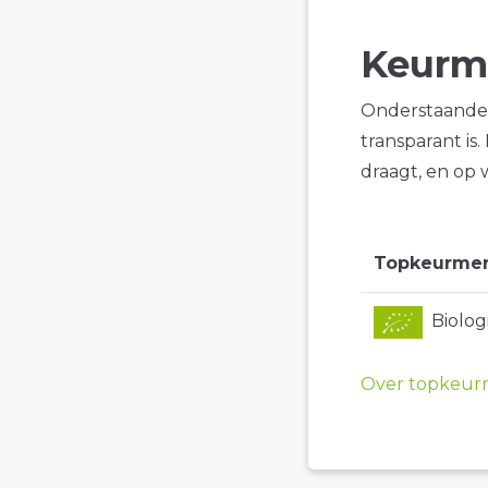
Keurm
Onderstaande 
transparant is
draagt, en op 
Topkeurme
Biolo
Over topkeur