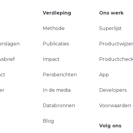
Verdieping
Ons werk
Methode
Superlijst
erslagen
Publicaties
Productwijzer
sbrief
Impact
Productchec
ct
Persberichten
App
er
In de media
Developers
Databronnen
Voorwaarden
Blog
Volg ons