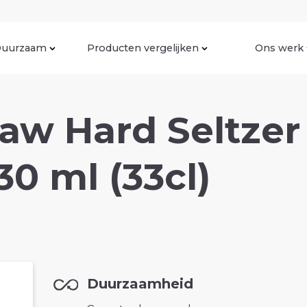
uurzaam
Producten vergelijken
Ons werk
aw Hard Seltzer
30 ml (33cl)
Duurzaamheid