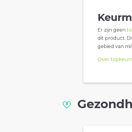
Keurm
Er zijn geen
t
dit product. D
gebied van mil
Over topkeur
Gezondh