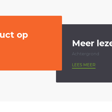
uct op
Meer lez
Achtergrond
LEES MEER