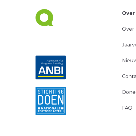
Over
Over
Jaarv
Nieuw
Conta
Done
FAQ