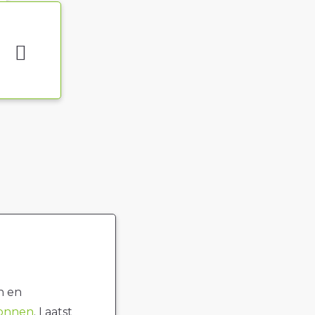
n en
ronnen
. Laatst