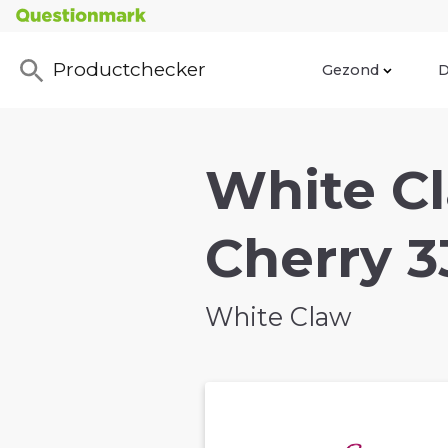
Productchecker
Gezond
D
White Cl
Cherry 3
White Claw