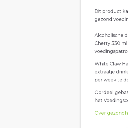
Dit product k
gezond voedin
Alcoholische d
Cherry 330 ml 
voedingspatro
White Claw Har
extraatje drin
per week te d
Oordeel gebase
het Voedings
Over gezondhe