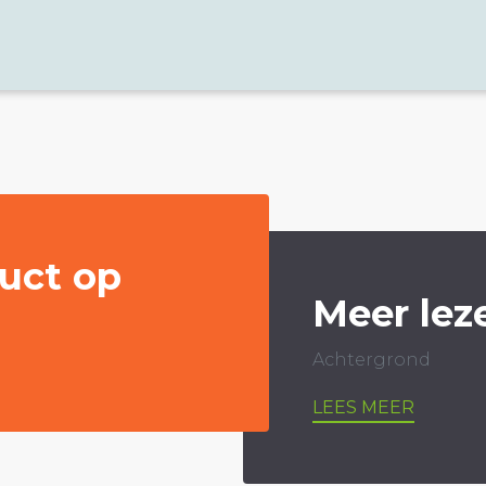
uct op
Meer lez
Achtergrond
LEES MEER