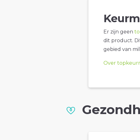
Keurm
Er zijn geen
t
dit product. D
gebied van mil
Over topkeur
Gezondh