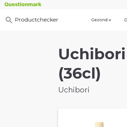
Productchecker
Gezond
D
Uchibori
(36cl)
Uchibori