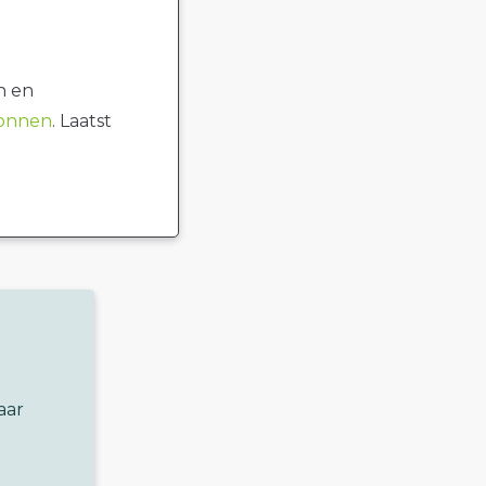
n en
ronnen
. Laatst
aar