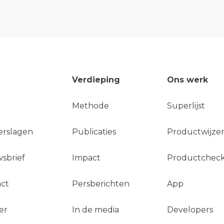
Verdieping
Ons werk
Methode
Superlijst
erslagen
Publicaties
Productwijzer
sbrief
Impact
Productchec
ct
Persberichten
App
er
In de media
Developers