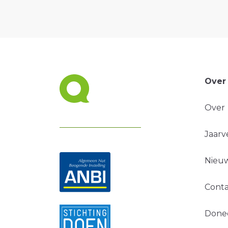
Over
Over
Jaarv
Nieuw
Conta
Done