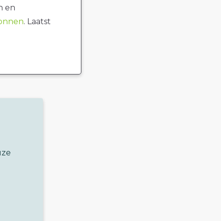
n en
ronnen
. Laatst
uze