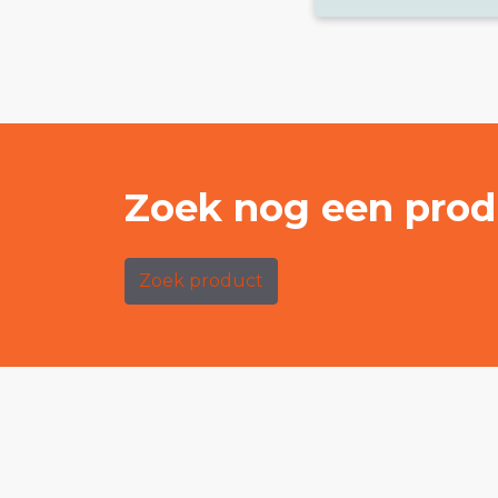
Zoek nog een prod
Zoek product