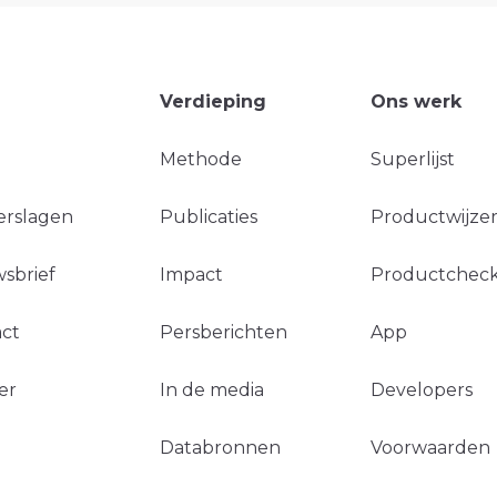
Verdieping
Ons werk
Methode
Superlijst
erslagen
Publicaties
Productwijzer
sbrief
Impact
Productchec
ct
Persberichten
App
er
In de media
Developers
Databronnen
Voorwaarden