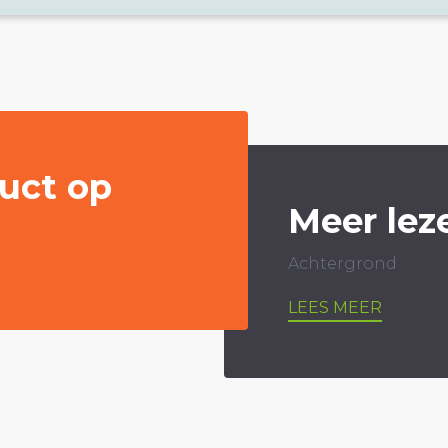
uct op
Meer lez
Achtergrond
LEES MEER