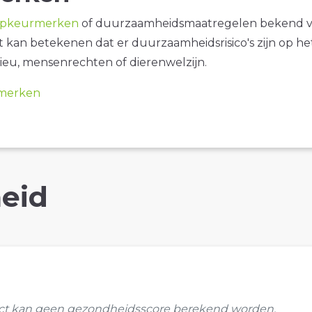
opkeurmerken
of duurzaamheidsmaatregelen bekend 
it kan betekenen dat er duurzaamheidsrisico's zijn op he
ieu, mensenrechten of dierenwelzijn.
merken
eid
uct kan geen gezondheidsscore berekend worden.