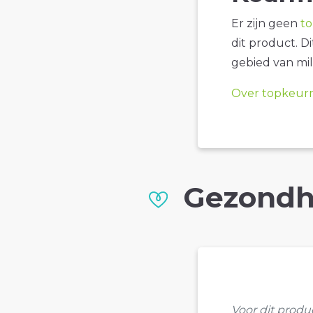
Er zijn geen
t
dit product. D
gebied van mil
Over topkeur
Gezondh
Voor dit prod