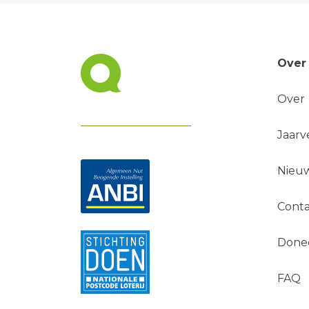
Over
Over
Jaarv
Nieuw
Conta
Done
FAQ