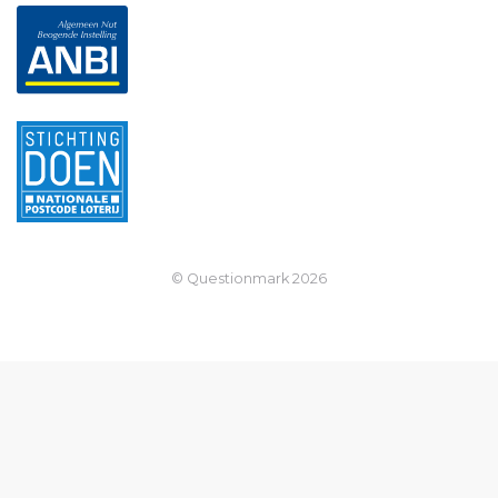
© Questionmark
2026