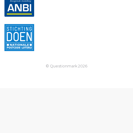
© Questionmark
2026