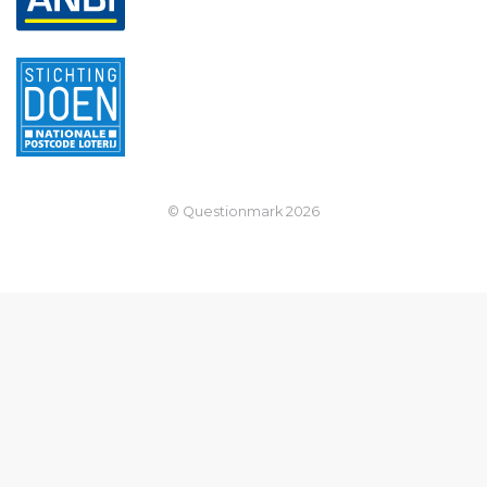
© Questionmark
2026