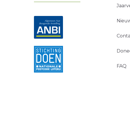
Jaarv
Nieuw
Conta
Done
FAQ