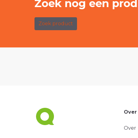
Zoek nog een prod
Zoek product
Over
Over