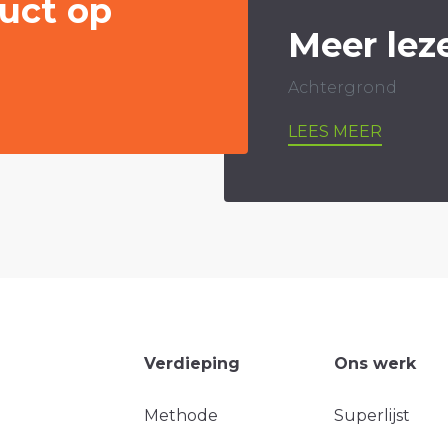
uct op
Meer lez
Achtergrond
LEES MEER
Verdieping
Ons werk
Methode
Superlijst