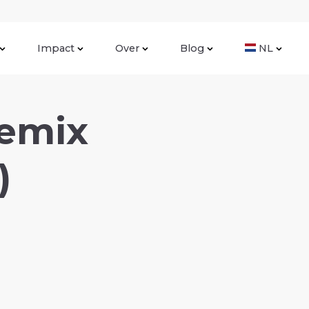
Impact
Over
Blog
NL
demix
)