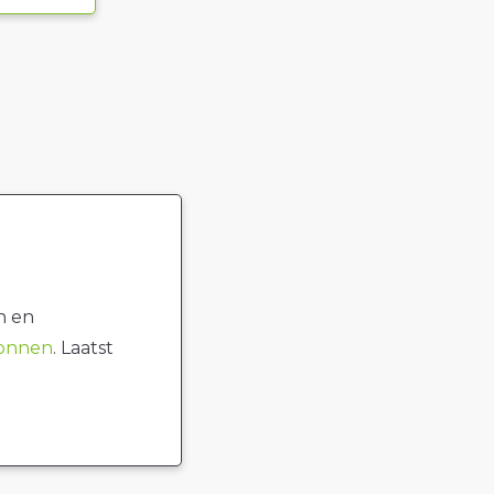
n en
ronnen
. Laatst