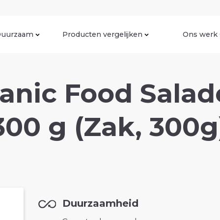
uurzaam
Producten vergelijken
Ons werk
anic Food Sala
300 g (Zak, 300g
Duurzaamheid