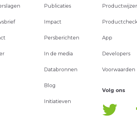
erslagen
Publicaties
Productwijzer
sbrief
Impact
Productchec
ct
Persberichten
App
er
In de media
Developers
Databronnen
Voorwaarden
Blog
Volg ons
Initiatieven