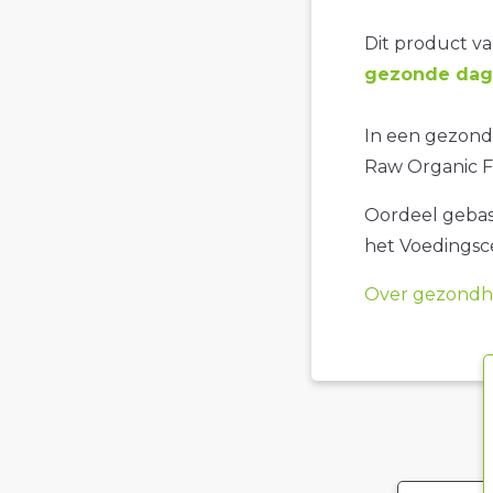
Dit product val
gezonde dage
In een gezonde
Raw Organic F
Oordeel gebase
het Voedings
Over gezondhe