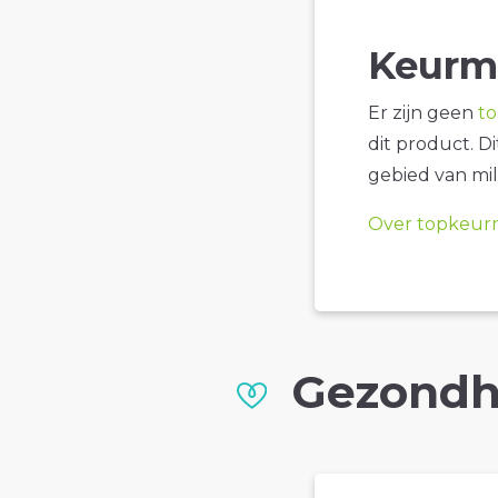
Keurm
Er zijn geen
t
dit product. D
gebied van mil
Over topkeur
Gezondh