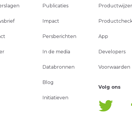
erslagen
Publicaties
Productwijzer
sbrief
Impact
Productchec
ct
Persberichten
App
er
In de media
Developers
Databronnen
Voorwaarden
Blog
Volg ons
Initiatieven