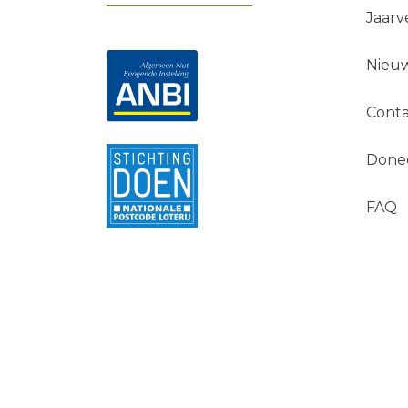
Jaarv
Nieuw
Conta
Done
FAQ