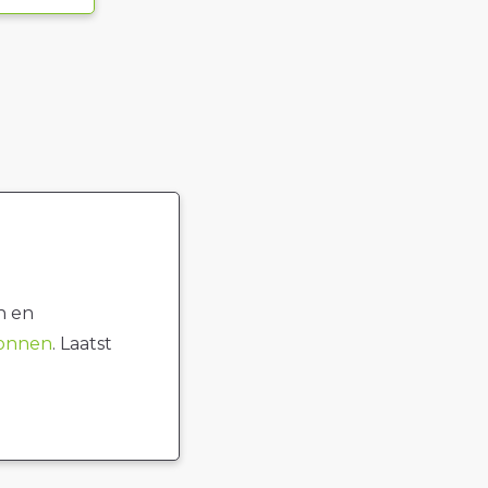
n en
ronnen
. Laatst