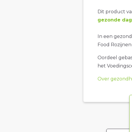
Dit product val
gezonde dage
In een gezonde
Food Rozijnen
Oordeel gebase
het Voedings
Over gezondhe