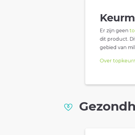
Keurm
Er zijn geen
t
dit product. D
gebied van mil
Over topkeur
Gezondh