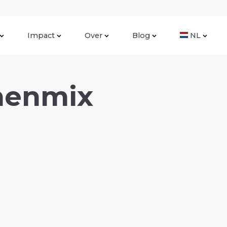
Impact
Over
Blog
NL
nenmix