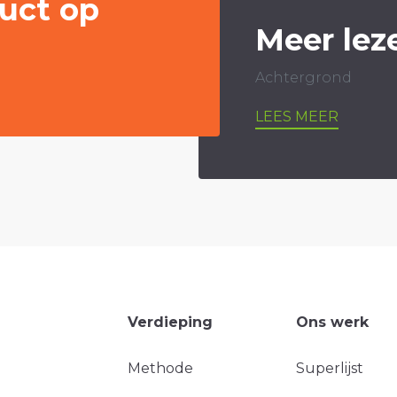
uct op
Meer lez
Achtergrond
LEES MEER
Verdieping
Ons werk
Methode
Superlijst