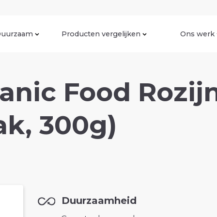
uurzaam
Producten vergelijken
Ons werk
anic Food Rozij
ak, 300g)
Duurzaamheid