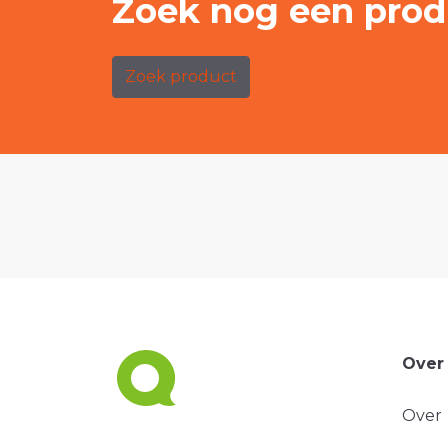
Zoek nog een prod
Zoek product
Over
Over