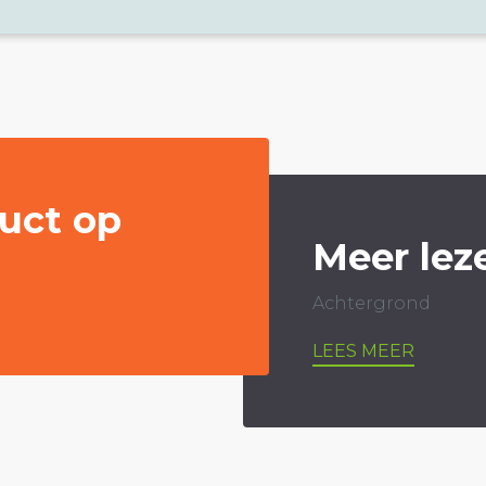
uct op
Meer lez
Achtergrond
LEES MEER