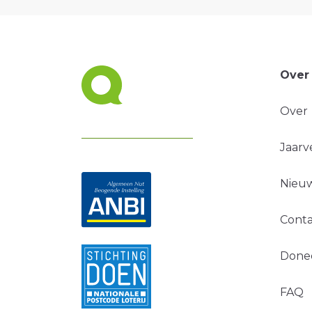
Over
Over
Jaarv
Nieuw
Conta
Done
FAQ