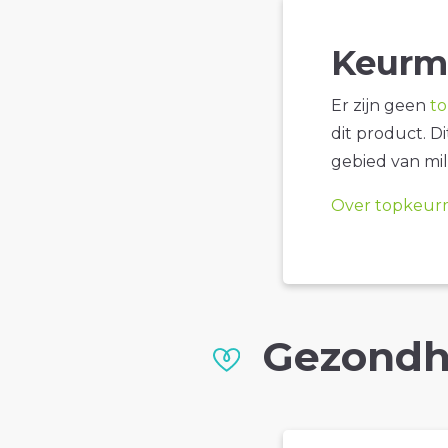
Keurm
Er zijn geen
t
dit product. D
gebied van mil
Over topkeur
Gezondh