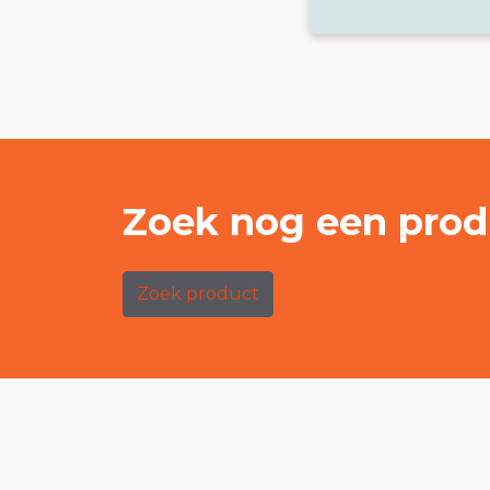
Zoek nog een prod
Zoek product