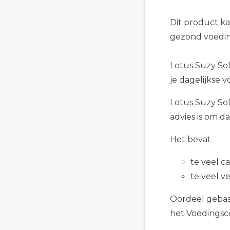
Dit product k
gezond voedin
Lotus Suzy Sof
je dagelijkse v
Lotus Suzy Sof
advies is om d
Het bevat
te veel c
te veel v
Oordeel gebase
het Voedings