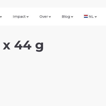
Impact
Over
Blog
NL
 x 44 g