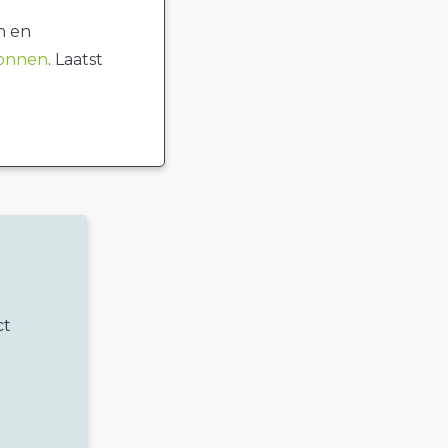
n en
ronnen
. Laatst
ct