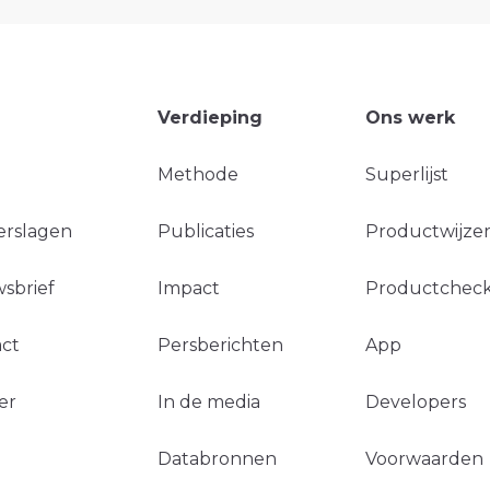
Verdieping
Ons werk
Methode
Superlijst
erslagen
Publicaties
Productwijzer
sbrief
Impact
Productchec
ct
Persberichten
App
er
In de media
Developers
Databronnen
Voorwaarden