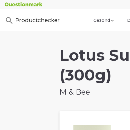
Productchecker
Gezond
D
Lotus Su
(300g)
M & Bee