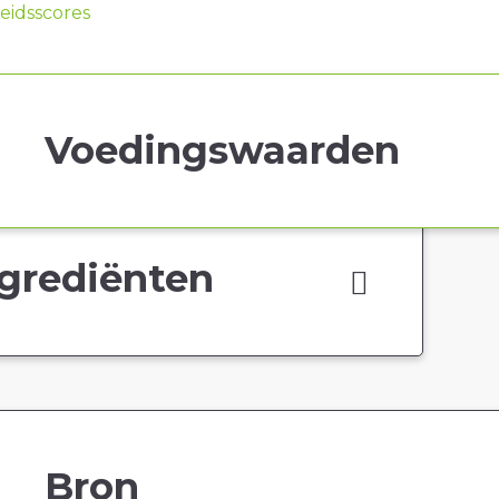
idsscores
Voedingswaarden
grediënten
Bron