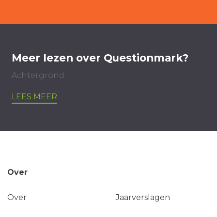
Meer lezen over Questionmark?
Achtergrond
LEES MEER
Over
Over
Jaarverslagen