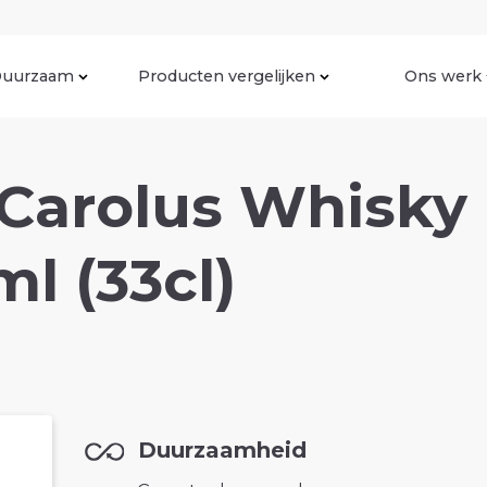
uurzaam
Producten vergelijken
Ons werk
Carolus Whisky 
ml (33cl)
Duurzaamheid