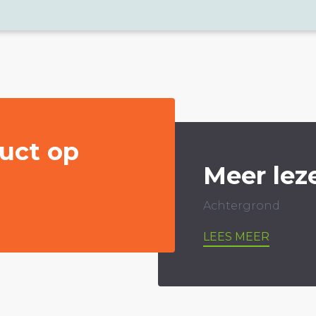
uct op
Meer lez
Achtergrond
LEES MEER