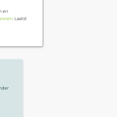
n en
ronnen
. Laatst
ander