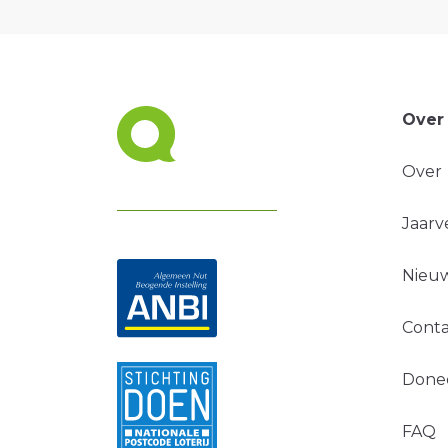
Over
Over
Jaarv
Nieuw
Conta
Done
FAQ