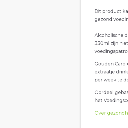
Dit product k
gezond voedin
Alcoholische 
330ml zijn nie
voedingspatro
Gouden Carolu
extraatje drin
per week te d
Oordeel gebase
het Voedings
Over gezondhe