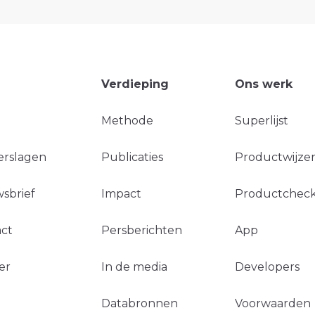
Verdieping
Ons werk
Methode
Superlijst
erslagen
Publicaties
Productwijzer
sbrief
Impact
Productchec
ct
Persberichten
App
er
In de media
Developers
Databronnen
Voorwaarden