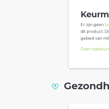
Keurm
Er zijn geen
t
dit product. D
gebied van mil
Over topkeur
Gezondh