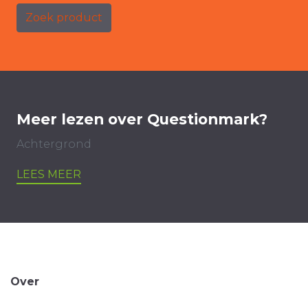
Zoek product
Meer lezen over Questionmark?
Achtergrond
LEES MEER
Over