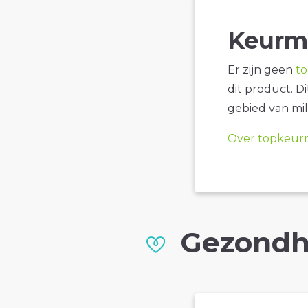
Keurm
Er zijn geen
t
dit product. D
gebied van mil
Over topkeur
Gezondh