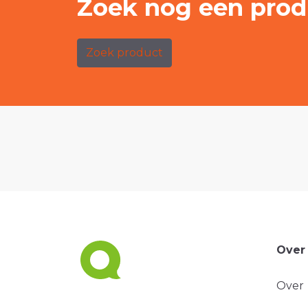
Zoek nog een prod
Zoek product
Over
Over