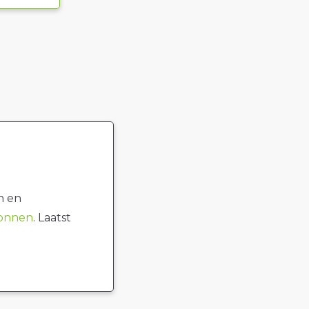
n en
ronnen
. Laatst