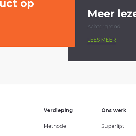
uct op
Meer lez
Achtergrond
LEES MEER
Verdieping
Ons werk
Methode
Superlijst