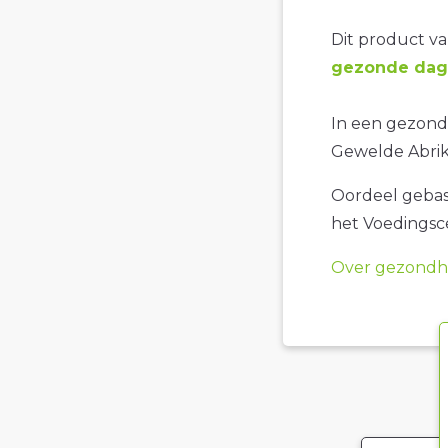
Dit product val
gezonde dage
In een gezonde
Gewelde Abrik
Oordeel gebase
het Voedings
Over gezondhe