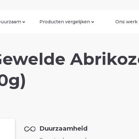
uurzaam
Producten vergelijken
Ons werk
ewelde Abrikoz
0g)
Duurzaamheid