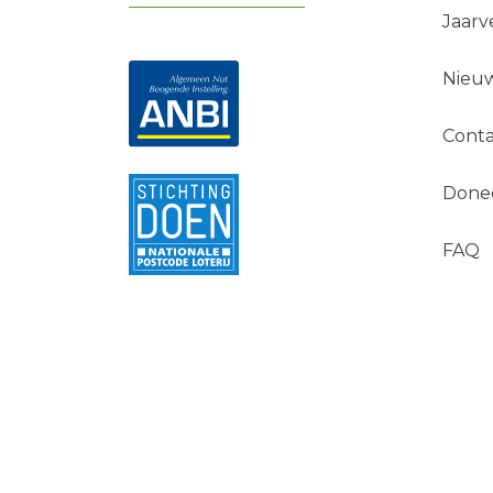
Jaarv
Nieuw
Conta
Done
FAQ