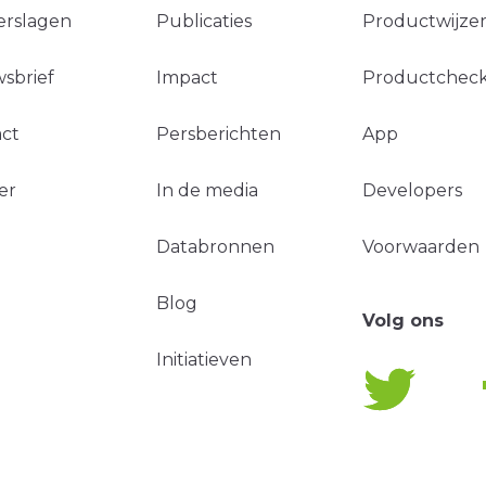
erslagen
Publicaties
Productwijzer
sbrief
Impact
Productchec
ct
Persberichten
App
er
In de media
Developers
Databronnen
Voorwaarden
Blog
Volg ons
Initiatieven