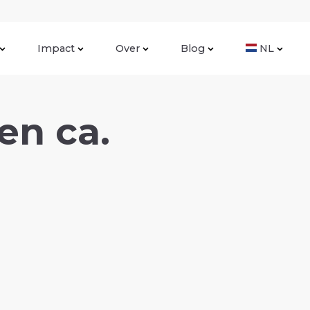
Impact
Over
Blog
NL
en ca.