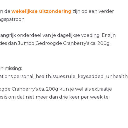
an de
wekelijkse uitzondering
zijn op een verder
gspatroon.
langrijk onderdeel van je dagelijkse voeding. Er zijn
ies dan Jumbo Gedroogde Cranberry's ca. 200g.
n missing:
ations.personal_health.issues.rule_keys.added_unhealth
e Cranberry's ca. 200g kun je wel als extraatje
es is om dat niet meer dan drie keer per week te