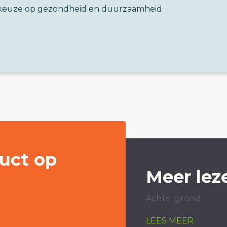
keuze op gezondheid en duurzaamheid.
uct op
Meer lez
Achtergrond
LEES MEER