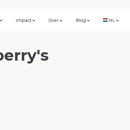
Impact
Over
Blog
NL
erry's