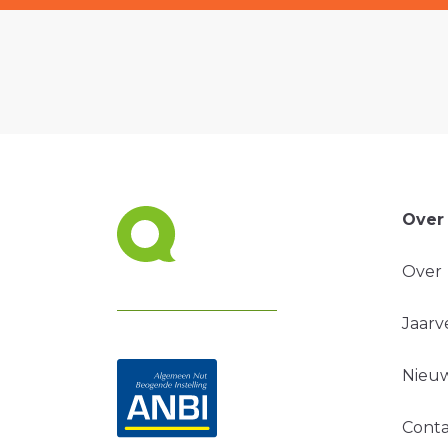
Over
Over
Jaarv
Nieuw
Conta