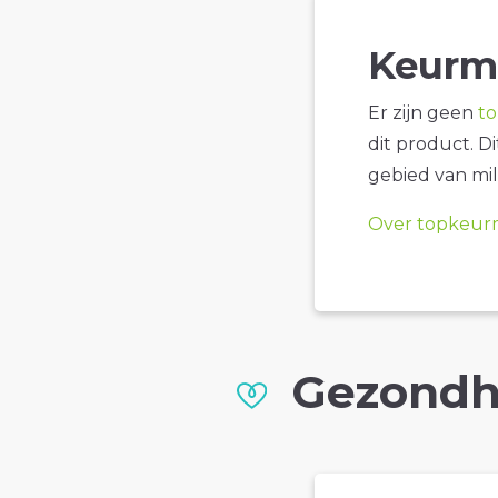
Keurm
Er zijn geen
t
dit product. D
gebied van mil
Over topkeur
Gezondh