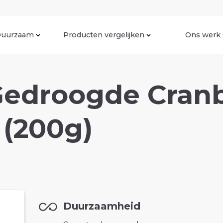
uurzaam
Producten vergelijken
Ons werk
edroogde Cranb
 (200g)
Duurzaamheid