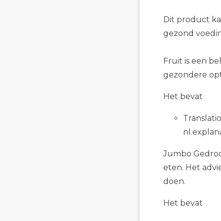
Dit product k
gezond voedin
Fruit is een be
gezondere opt
Het bevat
Translatio
nl.explan
Jumbo Gedroogd
eten. Het advi
doen.
Het bevat