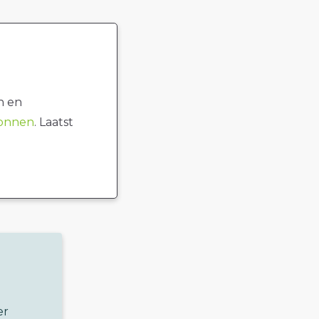
n en
ronnen
. Laatst
er