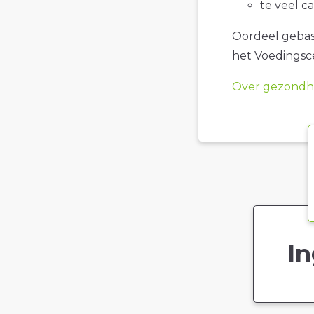
te veel c
Oordeel gebase
het Voedings
Over gezondhe
In