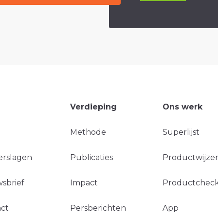
Verdieping
Ons werk
Methode
Superlijst
erslagen
Publicaties
Productwijzer
sbrief
Impact
Productchec
ct
Persberichten
App