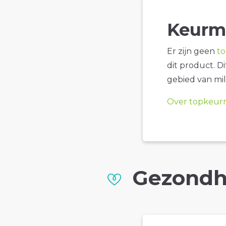
Keurm
Er zijn geen
t
dit product. D
gebied van mil
Over topkeur
Gezondh