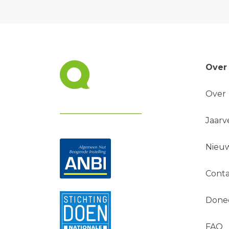
Over
Over
Jaarv
Nieuw
Conta
Done
FAQ