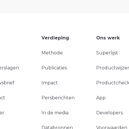
Verdieping
Ons werk
Methode
Superlijst
erslagen
Publicaties
Productwijzer
sbrief
Impact
Productchec
ct
Persberichten
App
er
In de media
Developers
Databronnen
Voorwaarden