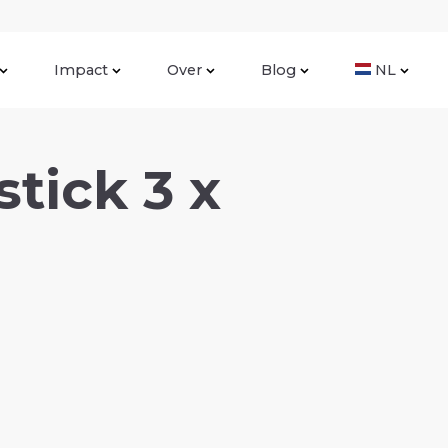
Impact
Over
Blog
NL
tick 3 x