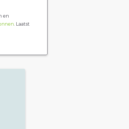
n en
ronnen
. Laatst