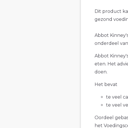
Dit product k
gezond voedin
Abbot Kinney's 
onderdeel van 
Abbot Kinney's 
eten. Het advi
doen.
Het bevat
te veel c
te veel v
Oordeel gebase
het Voedings