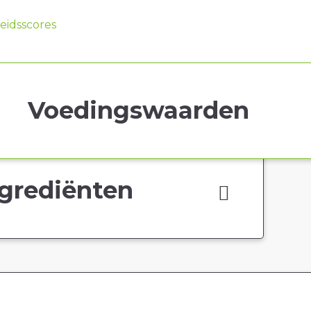
idsscores
Voedingswaarden
grediënten