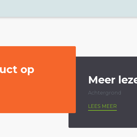
uct op
Meer lez
Achtergrond
LEES MEER