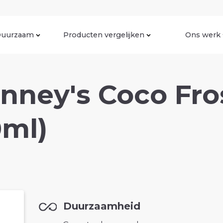
uurzaam
Producten vergelijken
Ons werk
nney's Coco Fros
0ml)
Duurzaamheid