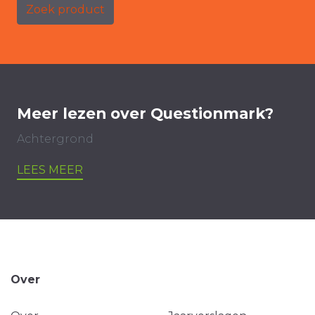
Zoek product
Meer lezen over Questionmark?
Achtergrond
LEES MEER
Over