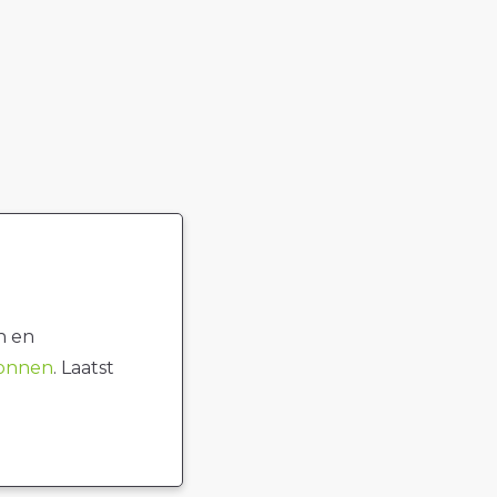
n en
ronnen
. Laatst