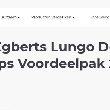
uurzaam
Producten vergelijken
Ons werk
gberts Lungo D
ps Voordeelpak 