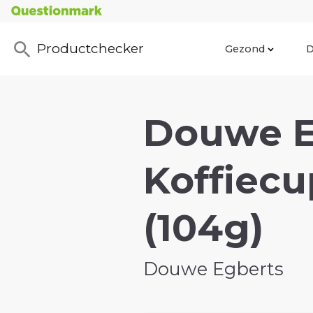
Productchecker
Gezond
D
Douwe E
Koffiecu
(104g)
Douwe Egberts