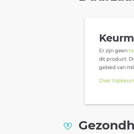
Keurm
Er zijn geen
t
dit product. D
gebied van mil
Over topkeur
Gezondh