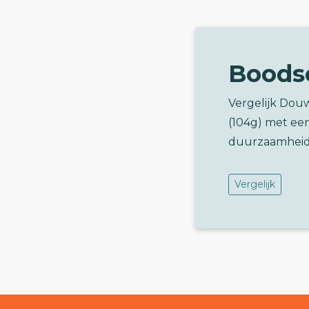
Boods
Vergelijk Dou
(104g) met ee
duurzaamheid
Vergelijk