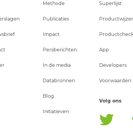
Methode
Superlijst
erslagen
Publicaties
Productwijzer
sbrief
Impact
Productchec
ct
Persberichten
App
er
In de media
Developers
Databronnen
Voorwaarden
Blog
Volg ons
Initiatieven