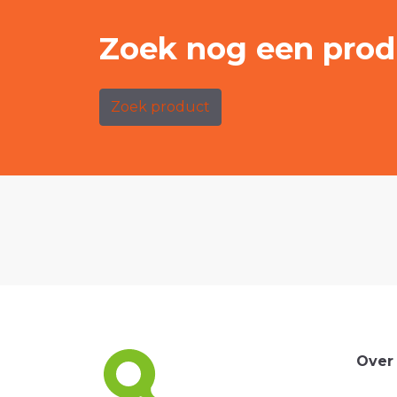
Zoek nog een prod
Zoek product
Over