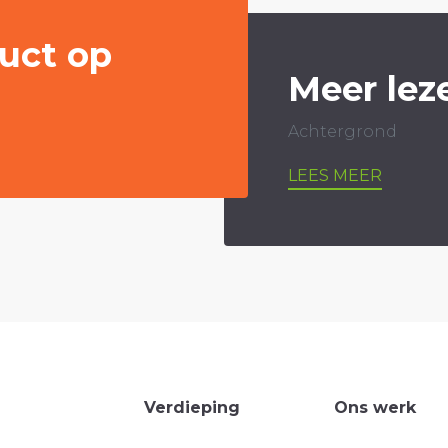
uct op
Meer lez
Achtergrond
LEES MEER
Verdieping
Ons werk