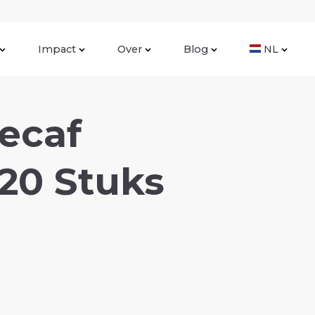
Impact
Over
Blog
NL
ecaf
20 Stuks