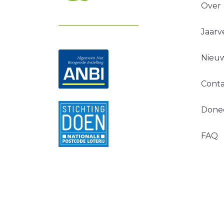
Over
Jaarv
Nieuw
Conta
Done
FAQ