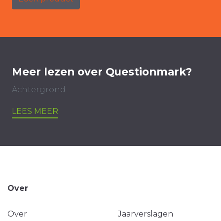
Meer lezen over Questionmark?
Achtergrond
LEES MEER
Over
Over
Jaarverslagen