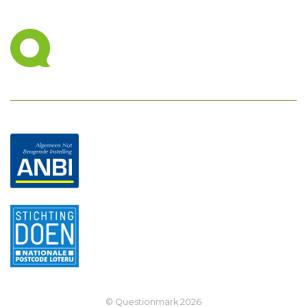
© Questionmark
2026