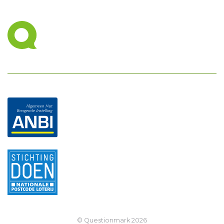
© Questionmark
2026