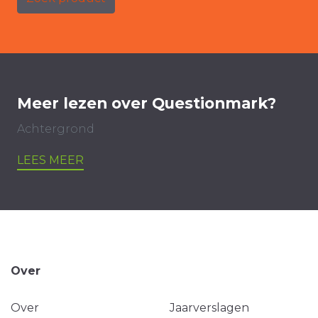
Meer lezen over Questionmark?
Achtergrond
LEES MEER
Over
Over
Jaarverslagen