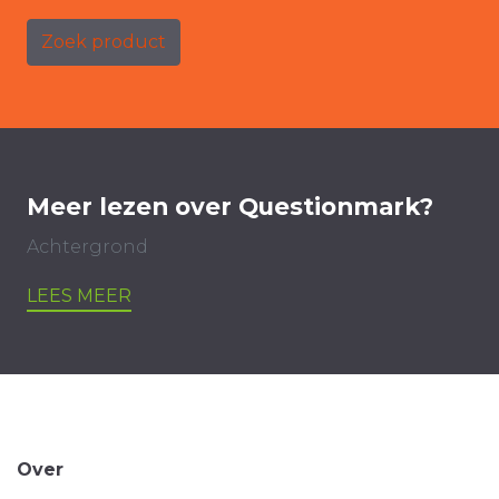
Zoek product
Meer lezen over Questionmark?
Achtergrond
LEES MEER
Over