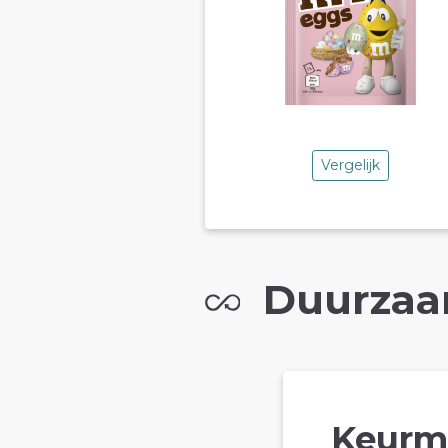
Vergelijk
Duurzaa
Keurm