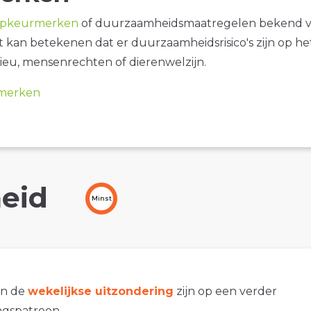
opkeurmerken
of duurzaamheidsmaatregelen bekend 
it kan betekenen dat er duurzaamheidsrisico's zijn op he
ieu, mensenrechten of dierenwelzijn.
merken
eid
Minst
an de
wekelijkse uitzondering
zijn op een verder
gspatroon.