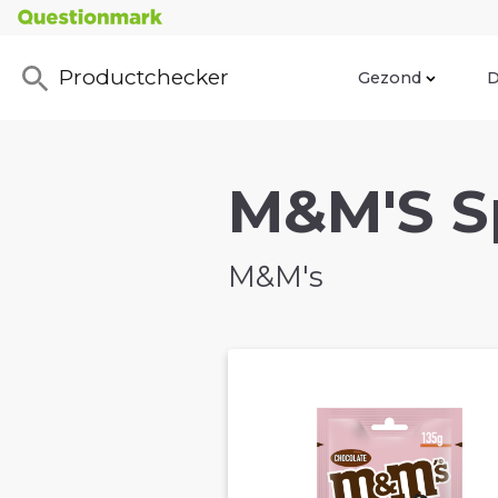
Productchecker
Gezond
D
M&M'S Sp
M&M's