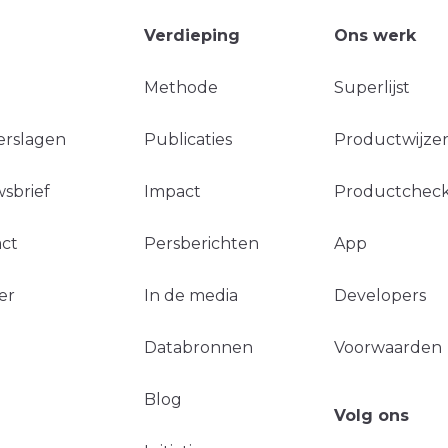
Verdieping
Ons werk
Methode
Superlijst
erslagen
Publicaties
Productwijzer
sbrief
Impact
Productchec
ct
Persberichten
App
er
In de media
Developers
Databronnen
Voorwaarden
Blog
Volg ons