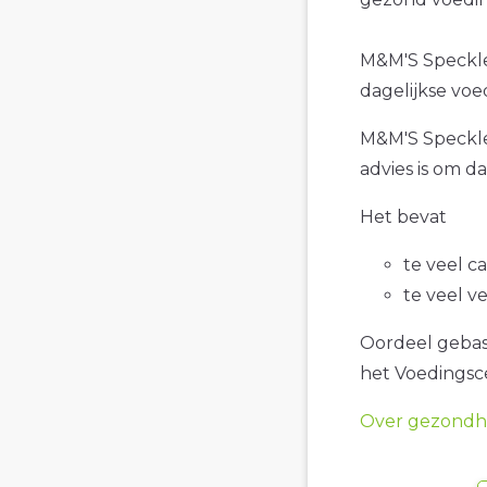
M&M'S Speckled
dagelijkse voe
M&M'S Speckled
advies is om d
Het bevat
te veel c
te veel v
Oordeel gebase
het Voedings
Over gezondhe