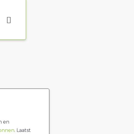
n en
ronnen
. Laatst