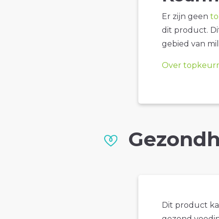
Er zijn geen
t
dit product. D
gebied van mil
Over topkeur
Gezondh
Dit product k
gezond voedin