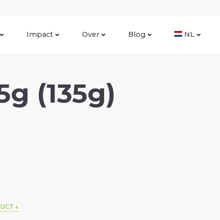
Impact
Over
Blog
NL
g (135g)
DUCT