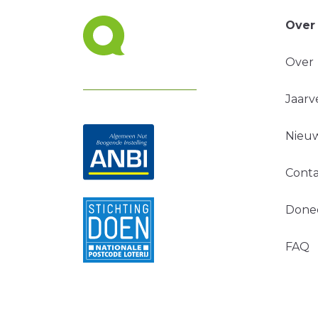
Over
Over
Jaarv
Nieuw
Conta
Done
FAQ