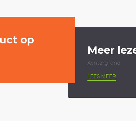
uct op
Meer lez
Achtergrond
LEES MEER