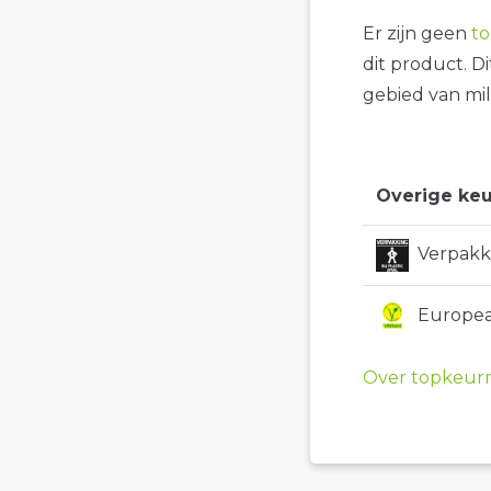
Er zijn geen
t
dit product. D
gebied van mil
Overige keu
Verpakki
Europea
Over topkeur