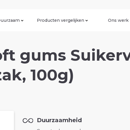
uurzaam
Producten vergelijken
Ons werk
ft gums Suikerv
zak, 100g)
Duurzaamheid