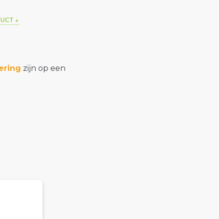
DUCT
ering
zijn op een