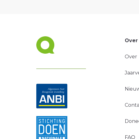
Over
Over
Jaarv
Nieuw
Conta
Done
FAQ