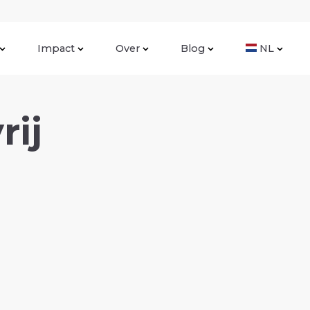
Impact
Over
Blog
NL
rij