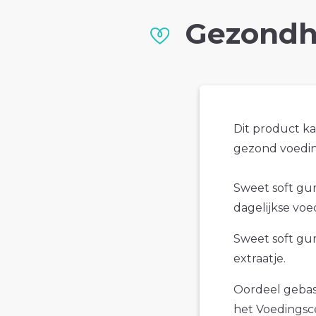
Gezondh
Dit product k
gezond voedin
Sweet soft gum
dagelijkse voe
Sweet soft gum
extraatje.
Oordeel gebase
het Voedings