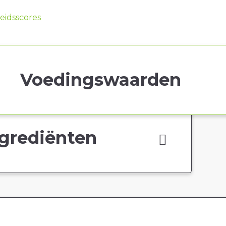
idsscores
Voedingswaarden
grediënten