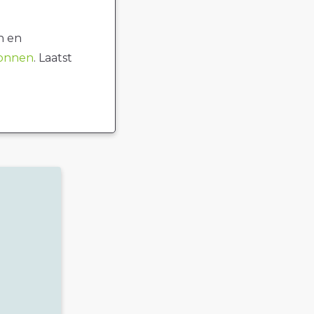
n en
ronnen
. Laatst