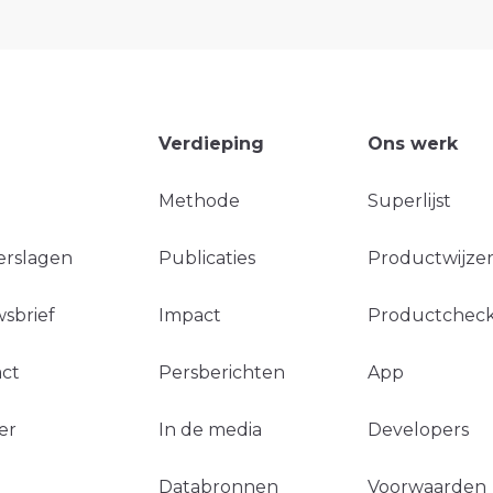
Verdieping
Ons werk
Methode
Superlijst
erslagen
Publicaties
Productwijzer
sbrief
Impact
Productchec
ct
Persberichten
App
er
In de media
Developers
Databronnen
Voorwaarden